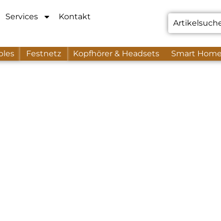
Services
Kontakt
bles
Festnetz
Kopfhörer & Headsets
Smart Hom