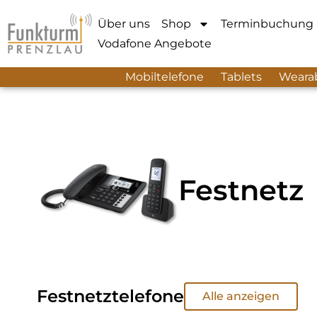
Über uns
Shop
Terminbuchung
Vodafone Angebote
Mobiltelefone
Tablets
Weara
Festnetz
Festnetztelefone
Alle anzeigen