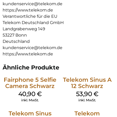
Multifunktionstaste (3-Wege Navigation), die einfache
kundenservice@telekom.de
Inbetriebnahme, die
https://www.telekom.de
intuitive Benutzerführung und HD Voice runden das
Verantwortliche für die EU
Kundenerlebnis ab.
Telekom Deutschland GmbH
Das Speedphone 32 kann auch als zusätzliches Mobilteil an
Landgrabenweg 149
den Modellvarianten mit eigener Basis eingesetzt werden.
53227 Bonn
Deutschland
kundenservice@telekom.de
https://www.telekom.de
Ähnliche Produkte
Fairphone 5 Selfie
Telekom Sinus A
Camera Schwarz
12 Schwarz
40,90
€
53,90
€
inkl. MwSt.
inkl. MwSt.
Telekom Sinus
Telekom