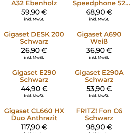
A32 Ebenholz
Speedphone 52
Schwarz
59,90
€
68,90
€
inkl. MwSt.
inkl. MwSt.
Gigaset DESK 200
Gigaset A690
Schwarz
Weiß
26,90
€
36,90
€
inkl. MwSt.
inkl. MwSt.
Gigaset E290
Gigaset E290A
Schwarz
Schwarz
44,90
€
53,90
€
inkl. MwSt.
inkl. MwSt.
Gigaset CL660 HX
FRITZ! Fon C6
Duo Anthrazit
Schwarz
117,90
€
98,90
€