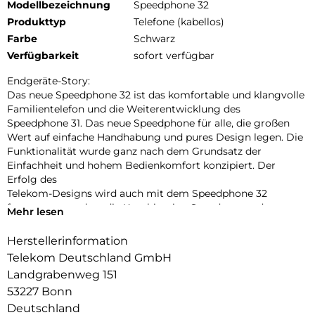
Modellbezeichnung
Speedphone 32
Produkttyp
Telefone (kabellos)
Farbe
Schwarz
Verfügbarkeit
sofort verfügbar
Endgeräte-Story:
Das neue Speedphone 32 ist das komfortable und klangvolle
Familientelefon und die Weiterentwicklung des
Speedphone 31. Das neue Speedphone für alle, die großen
Wert auf einfache Handhabung und pures Design legen. Die
Funktionalität wurde ganz nach dem Grundsatz der
Einfachheit und hohem Bedienkomfort konzipiert. Der
Erfolg des
Telekom-Designs wird auch mit dem Speedphone 32
fortgesetzt, so dass die Kombination Speedport und
Mehr lesen
Speedphone
eine perfekte Einheit bilden. Das Speedphone 32 ist derzeit
Herstellerinformation
für die Nutzung an Speedport-Routern mit DECT-CAT-iq (2.0)
Telekom Deutschland GmbH
Basis, wie z.B. Speedport Smart oder Speedport Pro, in
Landgrabenweg 151
Verbindung mit einem IP-basierten Anschluss optimiert. Das
53227 Bonn
große
Farbdisplay, die ergonomische Tastatur mit
Deutschland