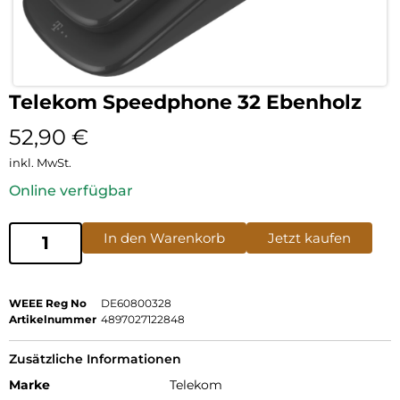
Telekom Speedphone 32 Ebenholz
52,90
€
inkl. MwSt.
Online verfügbar
In den Warenkorb
Jetzt kaufen
WEEE Reg No
DE60800328
Artikelnummer
4897027122848
Zusätzliche Informationen
Marke
Telekom