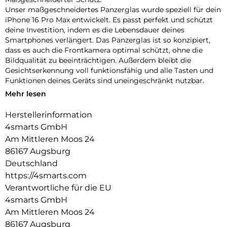
Unser maßgeschneidertes Panzerglas wurde speziell für dein
iPhone 16 Pro Max entwickelt. Es passt perfekt und schützt
deine Investition, indem es die Lebensdauer deines
Smartphones verlängert. Das Panzerglas ist so konzipiert,
dass es auch die Frontkamera optimal schützt, ohne die
Bildqualität zu beeinträchtigen. Außerdem bleibt die
Gesichtserkennung voll funktionsfähig und alle Tasten und
Funktionen deines Geräts sind uneingeschränkt nutzbar.
Mehr lesen
Einfache Montage:
Unser Second Glass ist nicht nur robust, sondern auch
Herstellerinformation
einfacher zu montieren wie eine Panzerfolie. Mit dem
4smarts GmbH
mitgelieferten Montagerahmen lässt sich das Schutzglas
exakt positionieren und dank des Reinigungssets staubfrei
Am Mittleren Moos 24
anbringen. Und wenn es Zeit ist, das Glas auszutauschen, ist
86167 Augsburg
das genauso einfach. Mit unserem Second Glas erhältst du
Deutschland
einen effektiven und benutzerfreundlichen Schutz für das
https://4smarts.com
Display deines Mobilgeräts.
Verantwortliche für die EU
Kristallklare Qualität:
4smarts GmbH
Der Displayschutz bietet nicht nur optimalen Schutz für dein
Am Mittleren Moos 24
Smartphone, sondern garantiert auch die uneingeschränkte
86167 Augsburg
Nutzung des Touchscreens. Trotz seiner Robustheit bleibt