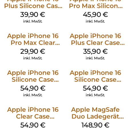
Plus Silicone Case
Pro Max Silicone
MagSafe Plum
Case MagSafe
39,90
€
45,90
€
Ultramarine
inkl. MwSt.
inkl. MwSt.
Apple iPhone 16
Apple iPhone 16
Pro Max Clear
Plus Clear Case
Case MagSafe
MagSafe
29,90
€
35,90
€
Transparent
Transparent
inkl. MwSt.
inkl. MwSt.
Apple iPhone 16
Apple iPhone 16
Silicone Case
Silicone Case
MagSafe Black
MagSafe Lake
54,90
€
54,90
€
Green
inkl. MwSt.
inkl. MwSt.
Apple iPhone 16
Apple MagSafe
Clear Case
Duo Ladegerät
MagSafe
Weiß
54,90
€
148,90
€