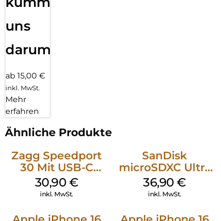
kümmern
uns
darum!
ab 15,00 €
inkl. MwSt.
Mehr
erfahren
Ähnliche Produkte
Zagg Speedport
SanDisk
30 Mit USB-C
microSDXC Ultra
Kabel Weiß
128 GB + Adapter
30,90
€
36,90
€
Mobile
inkl. MwSt.
inkl. MwSt.
Apple iPhone 16
Apple iPhone 16