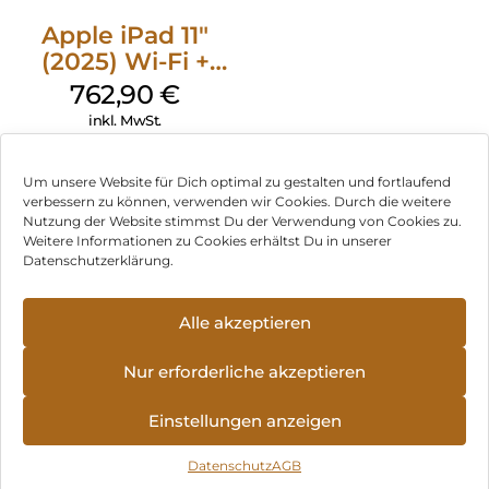
Apple iPad 11″
(2025) Wi-Fi +
Cellular 256 GB
762,90
€
Silber
inkl. MwSt.
Um unsere Website für Dich optimal zu gestalten und fortlaufend
verbessern zu können, verwenden wir Cookies. Durch die weitere
Nutzung der Website stimmst Du der Verwendung von Cookies zu.
Impressum
Weitere Informationen zu Cookies erhältst Du in unserer
Datenschutzerklärung.
AGB
Datenschutz
Alle akzeptieren
Können wir Dir behilflich sein?
Vertrag widerrufen
Nur erforderliche akzeptieren
Hinweis zur Batterieentsorgung
Einstellungen anzeigen
Newsletter
Datenschutz
AGB
©
2026
, Brodos AG – All Rights Reserved.