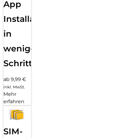
FORTSCHRITTLICHE KAMERAS: Das iPad Pro hat eine 12MP
App
Querformat Center Stage Frontkamera und eine 12 MP
Weitwinkel-Kamera mit adaptivem True Tone Blitz. Vier
Installation
Mikrofone in Studioqualität und ein 4Lautsprecher-
Audiosystem liefern sattes Audio.
in
KONNEKTIVITÄT: WLAN 7 mit Apple N1 ermöglicht schnelle
und sichere kabellose Verbindungen, um Fotos, Dokumente
und große Videodateien problemlos zu übertragen. Und
wenigen
dank superschnellem 5G mit Apple C1X bleibst du an noch
mehr Orten verbunden.
Schritten
ab 9,99 €
inkl. MwSt.
Mehr
erfahren
SIM-