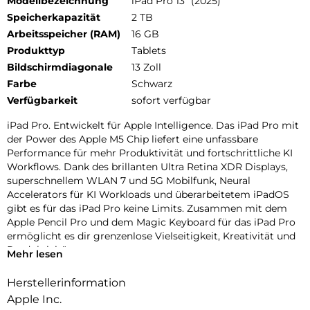
Modellbezeichnung
iPad Pro 13" (2025)
Speicherkapazität
2 TB
Arbeitsspeicher (RAM)
16 GB
Produkttyp
Tablets
Bildschirmdiagonale
13 Zoll
Farbe
Schwarz
Verfügbarkeit
sofort verfügbar
iPad Pro. Entwickelt für Apple Intelligence. Das iPad Pro mit
der Power des Apple M5 Chip liefert eine unfassbare
Performance für mehr Produktivität und fortschrittliche KI
Workflows. Dank des brillanten Ultra Retina XDR Displays,
superschnellem WLAN 7 und 5G Mobilfunk, Neural
Accelerators für KI Workloads und überarbeitetem iPadOS
gibt es für das iPad Pro keine Limits. Zusammen mit dem
Apple Pencil Pro und dem Magic Keyboard für das iPad Pro
ermöglicht es dir grenzenlose Vielseitigkeit, Kreativität und
Produktivität.
Mehr lesen
PERFORMANCE UND SPEICHERPLATZ: Das iPad Pro mit M5
Chip bringt dir unglaubliche Geschwindigkeit und
Herstellerinformation
leistungsstarke OnDevice KI für alle deine Aufgaben. Mit bis
Apple Inc.
zu 2 TB Speicher, 16 GB Arbeitsspeicher und Neural