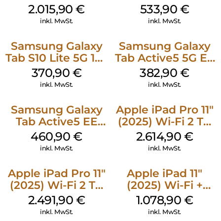
512 GB Gray
256 GB Silver
2.015,90
€
533,90
€
inkl. MwSt.
inkl. MwSt.
Samsung Galaxy
Samsung Galaxy
Tab S10 Lite 5G 128
Tab Active5 5G EE
GB Silver
128 GB Black
370,90
€
382,90
€
inkl. MwSt.
inkl. MwSt.
Samsung Galaxy
Apple iPad Pro 11″
Tab Active5 EE
(2025) Wi-Fi 2 TB
Wi-Fi 128 GB black
Nanotexturglas
460,90
€
2.614,90
€
Space Schwarz
inkl. MwSt.
inkl. MwSt.
Apple iPad Pro 11″
Apple iPad 11″
(2025) Wi-Fi 2 TB
(2025) Wi-Fi +
Standardglas
Cellular 512 GB
2.491,90
€
1.078,90
€
Space Schwarz
Gelb
inkl. MwSt.
inkl. MwSt.