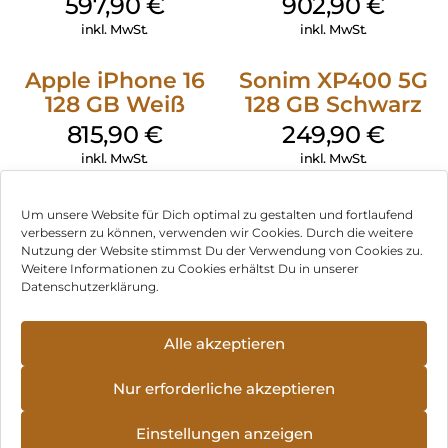
597,90
€
902,90
€
inkl. MwSt.
inkl. MwSt.
Apple iPhone 16
Sonim XP400 5G
128 GB Weiß
128 GB Schwarz
815,90
€
249,90
€
inkl. MwSt.
inkl. MwSt.
Um unsere Website für Dich optimal zu gestalten und fortlaufend
verbessern zu können, verwenden wir Cookies. Durch die weitere
Nutzung der Website stimmst Du der Verwendung von Cookies zu.
Impressum
Weitere Informationen zu Cookies erhältst Du in unserer
Datenschutzerklärung.
AGB
Datenschutz
Alle akzeptieren
Vertrag widerrufen
Nur erforderliche akzeptieren
Hinweis zur Batterieentsorgung
Einstellungen anzeigen