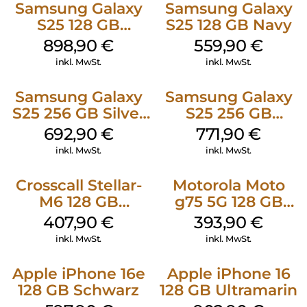
Samsung Galaxy
Samsung Galaxy
S25 128 GB
S25 128 GB Navy
Icyblue
898,90
€
559,90
€
inkl. MwSt.
inkl. MwSt.
Samsung Galaxy
Samsung Galaxy
S25 256 GB Silver
S25 256 GB
Shadow
Icyblue
692,90
€
771,90
€
inkl. MwSt.
inkl. MwSt.
Crosscall Stellar-
Motorola Moto
M6 128 GB
g75 5G 128 GB
Schwarz
Charcoal Gray
407,90
€
393,90
€
inkl. MwSt.
inkl. MwSt.
Apple iPhone 16e
Apple iPhone 16
128 GB Schwarz
128 GB Ultramarin