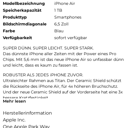
Modellbezeichnung
iPhone Air
Speicherkapazität
1 TB
Produkttyp
Smartphones
Bildschirmdiagonale
6,5 Zoll
Farbe
Blau
Verfügbarkeit
sofort verfügbar
SUPER DÜNN. SUPER LEICHT. SUPER STARK.
Das dünnste iPhone aller Zeiten mit der Power eines Pro
Chips. Mit 5,6 mm ist das neue iPhone Air so unfassbar dünn
und leicht, dass es kaum zu fassen ist.
ROBUSTER ALS JEDES iPHONE ZUVOR.
Ultraleichter Rahmen aus Titan. Der Ceramic Shield schützt
die Rückseite des iPhone Air, für 4x höheren Bruchschutz.
Und der neue Ceramic Shield auf der Vorderseite hat eine 3x
bessere Kratzfestigkeit.
Mehr lesen
ZWEI FORTSCHRITTLICHE KAMERAS IN EINER.
Herstellerinformation
48 MP Fusion Kamera-System mit 2x Zoom in optischer
Qualität. Mach einfach perfekte Aufnahmen – direkt von dort,
Apple Inc.
wo du stehst.
One Apple Park Way