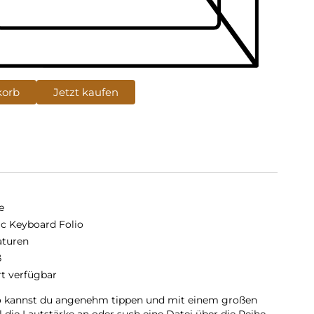
korb
Jetzt kaufen
e
c Keyboard Folio
aturen
ß
rt verfügbar
o kannst du angenehm tippen und mit einem großen