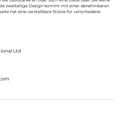
l die Lautstärke an oder such eine Datei über die Reihe
ible zweiteilige Design kommt mit einer abnehmbaren
eite hat eine verstellbare Stütze für verschiedene
tional Ltd
.com