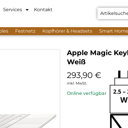
Services
Kontakt
bles
Festnetz
Kopfhörer & Headsets
Smart Hom
Apple Magic Keyb
Weiß
293,90
€
inkl. MwSt.
Online verfügbar