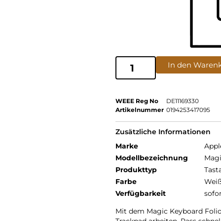
In den Waren
WEEE Reg No
DE11169330
Artikelnummer
0194253417095
Zusätzliche Informationen
Marke
Appl
Modellbezeichnung
Magi
Produkttyp
Tast
Farbe
Wei
Verfügbarkeit
sofo
Mit dem Magic Keyboard Foli