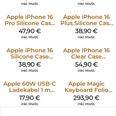
Stone Gray
Denim
inkl. MwSt.
inkl. MwSt.
Apple iPhone 16
Apple iPhone 16
Pro Silicone Case
Plus Silicone Case
MagSafe Denim
MagSafe Denim
47,90
€
38,90
€
inkl. MwSt.
inkl. MwSt.
Apple iPhone 16
Apple iPhone 16
Silicone Case
Clear Case
MagSafe
MagSafe
38,90
€
54,90
€
Ultramarine
Transparent
inkl. MwSt.
inkl. MwSt.
Apple 60W USB-C
Apple Magic
Ladekabel 1 m
Keyboard Folio
Weiß
iPad 10.9″ (10.Gen.)
17,90
€
293,90
€
Weiß
inkl. MwSt.
inkl. MwSt.