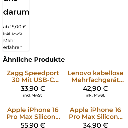
darum!
ab 15,00 €
inkl. MwSt.
Mehr
erfahren
Ähnliche Produkte
Zagg Speedport
Lenovo kabellose
30 Mit USB-C
Mehrfachgerät
Kabel Weiß
Luna Grey
33,90
€
42,90
€
inkl. MwSt.
inkl. MwSt.
Apple iPhone 16
Apple iPhone 16
Pro Max Silicone
Pro Max Silicone
Case MagSafe
Case MagSafe
55,90
€
34,90
€