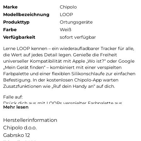
Marke
Chipolo
Modellbezeichnung
LOOP
Produkttyp
Ortungsgeräte
Farbe
Weiß
Verfügbarkeit
sofort verfügbar
Lerne LOOP kennen – ein wiederaufladbarer Tracker für alle,
die Wert auf jedes Detail legen. Genieße die Freiheit
universeller Kompatibilität mit Apple „Wo ist?“ oder Google
„Mein Gerät finden“ – kombiniert mit einer verspielten
Farbpalette und einer flexiblen Silikonschlaufe zur einfachen
Befestigung. In der kostenlosen Chipolo-App warten
Zusatzfunktionen wie „Ruf dein Handy an“ auf dich.
Falle auf:
Drück dich aus mit LOOPs verspielter Farbpalette aus
Mehr lesen
Pastell- und klassischen Tönen. Bereit, deinen Stil überallhin
zu begleiten.
Herstellerinformation
Einfach aufladen:
Chipolo d.o.o.
LOOP wurde für deinen Komfort und mit Rücksicht auf den
Gabrsko 12
Planeten entwickelt – langlebig, nachhaltig und bereit, dein