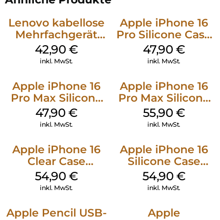
Lenovo kabellose
Apple iPhone 16
Mehrfachgerät
Pro Silicone Case
Luna Grey
MagSafe Denim
42,90
€
47,90
€
inkl. MwSt.
inkl. MwSt.
Apple iPhone 16
Apple iPhone 16
Pro Max Silicone
Pro Max Silicone
Case MagSafe
Case MagSafe
47,90
€
55,90
€
Black
Stone Gray
inkl. MwSt.
inkl. MwSt.
Apple iPhone 16
Apple iPhone 16
Clear Case
Silicone Case
MagSafe
MagSafe Black
54,90
€
54,90
€
Transparent
inkl. MwSt.
inkl. MwSt.
Apple Pencil USB-
Apple