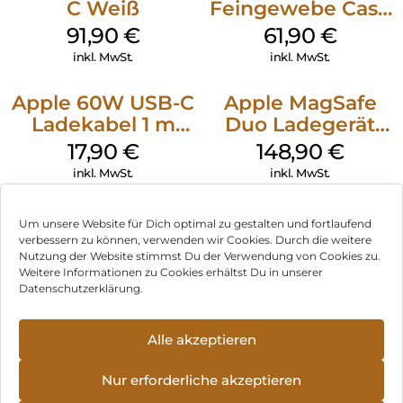
C Weiß
Feingewebe Case
iPhone 15 Pro
91,90
€
61,90
€
MagSafe Schwarz
inkl. MwSt.
inkl. MwSt.
Apple 60W USB-C
Apple MagSafe
Ladekabel 1 m
Duo Ladegerät
Weiß
Weiß
17,90
€
148,90
€
inkl. MwSt.
inkl. MwSt.
Um unsere Website für Dich optimal zu gestalten und fortlaufend
verbessern zu können, verwenden wir Cookies. Durch die weitere
Nutzung der Website stimmst Du der Verwendung von Cookies zu.
Impressum
Weitere Informationen zu Cookies erhältst Du in unserer
Datenschutzerklärung.
AGB
Datenschutz
Alle akzeptieren
Vertrag widerrufen
Nur erforderliche akzeptieren