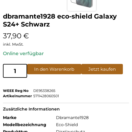
dbramante1928 eco-shield Galaxy
S24+ Schwarz
37,90
€
inkl. MwSt.
Online verfügbar
In den Warenkorb
Jetzt kaufen
WEEE Reg No
DE95338265
Artikelnummer
5711428060501
Zusätzliche Informationen
Marke
Dbramante1928
Modellbezeichnung
Eco-Shield
Produkttyp
Displayschutz