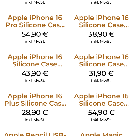
Green
inkl. MwSt.
inkl. MwSt.
Apple iPhone 16
Apple iPhone 16
Pro Silicone Case
Silicone Case
MagSafe Black
MagSafe
54,90
€
38,90
€
Ultramarine
inkl. MwSt.
inkl. MwSt.
Apple iPhone 16
Apple iPhone 16
Silicone Case
Silicone Case
MagSafe Plum
MagSafe Fuchsia
43,90
€
31,90
€
inkl. MwSt.
inkl. MwSt.
Apple iPhone 16
Apple iPhone 16
Plus Silicone Case
Silicone Case
MagSafe Black
MagSafe Lake
28,90
€
54,90
€
Green
inkl. MwSt.
inkl. MwSt.
Apple Pencil USB-
Apple Magic