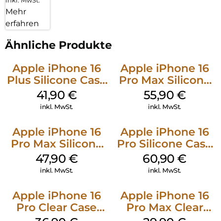
inkl. MwSt.
Mehr
erfahren
Ähnliche Produkte
Apple iPhone 16
Apple iPhone 16
Plus Silicone Case
Pro Max Silicone
MagSafe Stone
Case MagSafe
41,90
€
55,90
€
Gray
Stone Gray
inkl. MwSt.
inkl. MwSt.
Apple iPhone 16
Apple iPhone 16
Pro Max Silicone
Pro Silicone Case
Case MagSafe
MagSafe Stone
47,90
€
60,90
€
Black
Gray
inkl. MwSt.
inkl. MwSt.
Apple iPhone 16
Apple iPhone 16
Pro Clear Case
Pro Max Clear
MagSafe
Case MagSafe