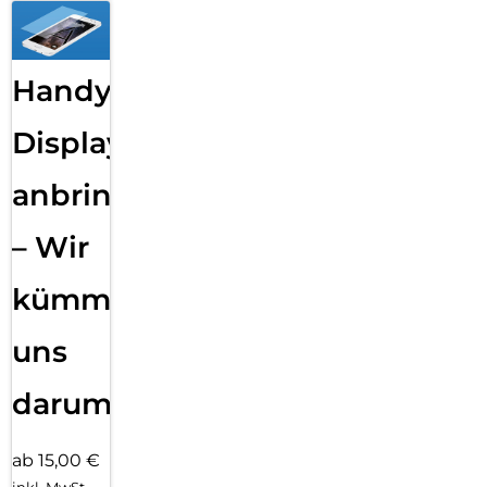
Handy
Displayfolie
anbringen
– Wir
kümmern
uns
darum!
ab 15,00 €