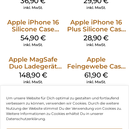
36,90
€
29,90
€
Transparent
Transparent
inkl. MwSt.
inkl. MwSt.
Apple iPhone 16
Apple iPhone 16
Silicone Case
Plus Silicone Case
MagSafe Black
MagSafe Black
54,90
€
28,90
€
inkl. MwSt.
inkl. MwSt.
Apple MagSafe
Apple
Duo Ladegerät
Feingewebe Case
Weiß
iPhone 15 Pro
148,90
€
61,90
€
MagSafe Schwarz
inkl. MwSt.
inkl. MwSt.
Um unsere Website für Dich optimal zu gestalten und fortlaufend
verbessern zu können, verwenden wir Cookies. Durch die weitere
Nutzung der Website stimmst Du der Verwendung von Cookies zu.
Impressum
Weitere Informationen zu Cookies erhältst Du in unserer
Datenschutzerklärung.
AGB