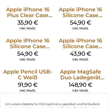
Apple iPhone 16
Apple iPhone 16
Plus Clear Case
Silicone Case
MagSafe
MagSafe Lake
35,90
€
54,90
€
Transparent
Green
inkl. MwSt.
inkl. MwSt.
Apple iPhone 16
Apple iPhone 16
Silicone Case
Silicone Case
MagSafe Black
MagSafe Plum
54,90
€
43,90
€
inkl. MwSt.
inkl. MwSt.
Apple Pencil USB-
Apple MagSafe
C Weiß
Duo Ladegerät
Weiß
91,90
€
148,90
€
inkl. MwSt.
inkl. MwSt.
Um unsere Website für Dich optimal zu gestalten und fortlaufend