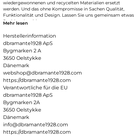
wiedergewonnenen und recycelten Materialien ersetzt
werden. Und das ohne Kompromisse in Sachen Qualität,
Funktionalität und Design. Lassen Sie uns gemeinsam etwas
Positives bewirken.
Mehr lesen
ZERTIFIZIERTER RECYCLINGKUNSTSTOFF
Herstellerinformation
Wir verwenden ausschließlich GRSzertifizierten
dbramante1928 ApS
Recyclingkunststoff. So können wir mit Sicherheit wissen,
dass unsere Produkte so sind, wie wir sie bewerben.
Bygmarken 2 A
3650 Oelstykke
AUSSEN SCHLANK, INNEN GROSSZÜGIG
Dänemark
Diese Hülle schützt nicht nur Ihr Smartphone. Sie ist auch
webshop@dbramante1928.com
ein Portemonnaie mit Platz für bis zu 3 Karten.
https://dbramante1928.com
KICKSTAND-FUNKTION
Verantwortliche für die EU
Verfügt über eine klappbare Rückseite für freihändiges und
dbramante1928 ApS
horizontales Videoschauen.
Bygmarken 2A
3650 Oelstykke
Dänemark
info@dbramante1928.com
https://dbramante1928.com