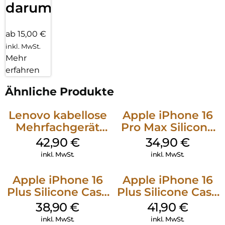
darum!
ab 15,00 €
inkl. MwSt.
Mehr
erfahren
Ähnliche Produkte
Lenovo kabellose
Apple iPhone 16
Mehrfachgerät
Pro Max Silicone
Luna Grey
Case MagSafe
42,90
€
34,90
€
Denim
inkl. MwSt.
inkl. MwSt.
Apple iPhone 16
Apple iPhone 16
Plus Silicone Case
Plus Silicone Case
MagSafe Denim
MagSafe Stone
38,90
€
41,90
€
Gray
inkl. MwSt.
inkl. MwSt.