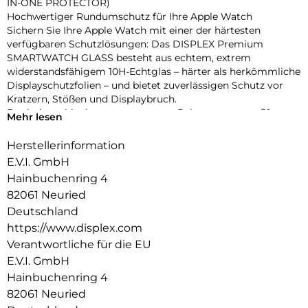
IN-ONE PROTECTOR)
Hochwertiger Rundumschutz für Ihre Apple Watch
Sichern Sie Ihre Apple Watch mit einer der härtesten
verfügbaren Schutzlösungen: Das DISPLEX Premium
SMARTWATCH GLASS besteht aus echtem, extrem
widerstandsfähigem 10H-Echtglas – härter als herkömmliche
Displayschutzfolien – und bietet zuverlässigen Schutz vor
Kratzern, Stößen und Displaybruch.
Dank des schlanken, transparenten Rahmens aus stoßfestem
Mehr lesen
Polycarbonat wird nicht nur das Display, sondern das
gesamte Gehäuse geschützt – ohne aufzutragen oder die
Herstellerinformation
Bedienung zu beeinträchtigen. Die integrierte umlaufende
E.V.I. GmbH
Dichtung sorgt für eine IP68-Zertifizierung, die die Uhr
Hainbuchenring 4
effektiv vor Wasser und Staub schützt – ideal für sportliche
82061 Neuried
Aktivitäten, Outdoor-Einsätze und den täglichen Gebrauch.
Eine High-Tech-Anti-Fingerprint-Beschichtung reduziert
Deutschland
Fingerabdrücke und erleichtert die Reinigung, während die
https://www.displex.com
reaktionsschnelle Touch- und Button-Bedienung vollständig
Verantwortliche für die EU
erhalten bleibt. Die Uhr lässt sich zudem komfortabel laden,
E.V.I. GmbH
ohne den Schutz entfernen zu müssen. Dank Snap-On-
Hainbuchenring 4
Technologie ist die Montage ebenso einfach wie die
Entfernung – ganz ohne Werkzeug.
82061 Neuried
Produktvorteile auf einen Blick: