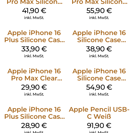
Pro Max Silicone
Pro Max Silicone
Case MagSafe
Case MagSafe
41,90
€
55,90
€
Ultramarine
Stone Gray
inkl. MwSt.
inkl. MwSt.
Apple iPhone 16
Apple iPhone 16
Plus Silicone Case
Silicone Case
MagSafe Lake
MagSafe
33,90
€
38,90
€
Green
Ultramarine
inkl. MwSt.
inkl. MwSt.
Apple iPhone 16
Apple iPhone 16
Pro Max Clear
Silicone Case
Case MagSafe
MagSafe Lake
29,90
€
54,90
€
Transparent
Green
inkl. MwSt.
inkl. MwSt.
Apple iPhone 16
Apple Pencil USB-
Plus Silicone Case
C Weiß
MagSafe Black
28,90
€
91,90
€
inkl. MwSt.
inkl. MwSt.