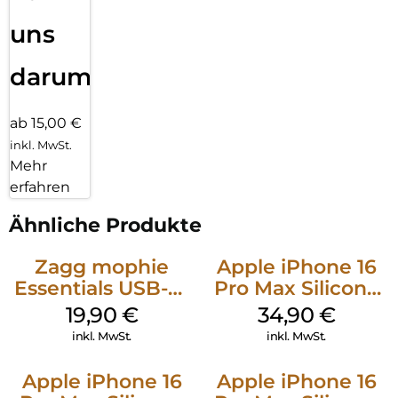
uns
darum!
ab 15,00 €
inkl. MwSt.
Mehr
erfahren
Ähnliche Produkte
Zagg mophie
Apple iPhone 16
Essentials USB-C-
Pro Max Silicone
20W Charger PD
Case MagSafe
19,90
€
34,90
€
Weiß
Denim
inkl. MwSt.
inkl. MwSt.
Apple iPhone 16
Apple iPhone 16