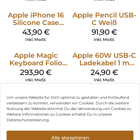
Apple iPhone 16
Apple Pencil USB-
Silicone Case
C Weiß
MagSafe Plum
43,90
€
91,90
€
inkl. MwSt.
inkl. MwSt.
Apple Magic
Apple 60W USB-C
Keyboard Folio
Ladekabel 1 m
iPad 10.9″ (10.Gen.)
Weiß
293,90
€
24,90
€
Weiß
inkl. MwSt.
inkl. MwSt.
Um unsere Website für Dich optimal zu gestalten und fortlaufend
verbessern zu können, verwenden wir Cookies. Durch die weitere
Nutzung der Website stimmst Du der Verwendung von Cookies zu.
Impressum
Weitere Informationen zu Cookies erhältst Du in unserer
Datenschutzerklärung.
AGB
Datenschutz
Alle akzeptieren