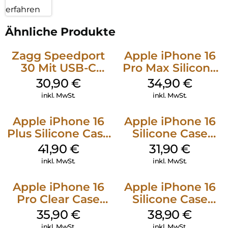
erfahren
Ähnliche Produkte
Zagg Speedport
Apple iPhone 16
30 Mit USB-C
Pro Max Silicone
Kabel Weiß
Case MagSafe
30,90
€
34,90
€
Denim
inkl. MwSt.
inkl. MwSt.
Apple iPhone 16
Apple iPhone 16
Plus Silicone Case
Silicone Case
MagSafe Stone
MagSafe Fuchsia
41,90
€
31,90
€
Gray
inkl. MwSt.
inkl. MwSt.
Apple iPhone 16
Apple iPhone 16
Pro Clear Case
Silicone Case
MagSafe
MagSafe
35,90
€
38,90
€
Transparent
Ultramarine
inkl. MwSt.
inkl. MwSt.