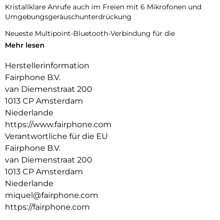
Kristallklare Anrufe auch im Freien mit 6 Mikrofonen und
Umgebungsgeräuschunterdrückung
Neueste Multipoint-Bluetooth-Verbindung für die
gleichzeitige Verbindung mit mehreren Geräten
Mehr lesen
IP54 für Schweiß- und Witterungsbeständigkeit (für
Herstellerinformation
Ohrstöpsel)
Fairphone B.V.
Benutzerdefinierter 8-Band-EQ zur Anpassung der Ohrhörer
van Diemenstraat 200
an Ihre Wünsche per App
1013 CP Amsterdam
Niederlande
Bis zu 6 Stunden + 25 Stunden Spielzeit (inkl. Tasche)
https://www.fairphone.com
Designed to last:
Verantwortliche für die EU
Reparierbare Ohrstöpsel mit austauschbaren Batterien
Fairphone B.V.
(Ohrhörer und Gehäuse) und modularem Gehäuse
van Diemenstraat 200
3 Jahre erweiterte Garantie
1013 CP Amsterdam
Hergestellt aus fairen (Gold, Kobalt, Silber, Kupfer) und
Niederlande
recycelten (Kunststoff, Zinn, seltene Erden) Materialien
miquel@fairphone.com
https://fairphone.com
Bonus für existenzsichernde Löhne und
Arbeitnehmerbeteiligung