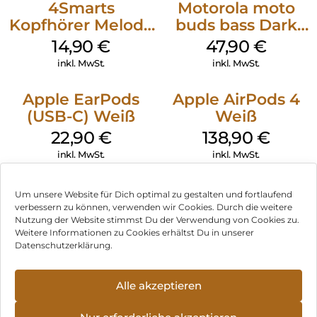
4Smarts
Motorola moto
Kopfhörer Melody
buds bass Dark
Digital USB-C
Shadow
14,90
€
47,90
€
Weiß
inkl. MwSt.
inkl. MwSt.
Apple EarPods
Apple AirPods 4
(USB-C) Weiß
Weiß
22,90
€
138,90
€
inkl. MwSt.
inkl. MwSt.
Um unsere Website für Dich optimal zu gestalten und fortlaufend
verbessern zu können, verwenden wir Cookies. Durch die weitere
Nutzung der Website stimmst Du der Verwendung von Cookies zu.
Impressum
Weitere Informationen zu Cookies erhältst Du in unserer
Datenschutzerklärung.
AGB
Datenschutz
Alle akzeptieren
Vertrag widerrufen