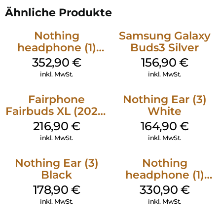
Ähnliche Produkte
Klimabewusst und elektronikmüll neutral
Produktabmessungen je Earbud:
Nothing
Samsung Galaxy
Breite: 24,6 mm, Höhe: 28,7 mm, Länge:21 mm
headphone (1)
Buds3 Silver
Gewicht: 5 gr pro Ohrhörer
Weiß
352,90
€
156,90
€
inkl. MwSt.
inkl. MwSt.
Fairphone
Nothing Ear (3)
Fairbuds XL (2025)
White
Horizon Black
216,90
€
164,90
€
inkl. MwSt.
inkl. MwSt.
Nothing Ear (3)
Nothing
Black
headphone (1)
Schwarz
178,90
€
330,90
€
inkl. MwSt.
inkl. MwSt.