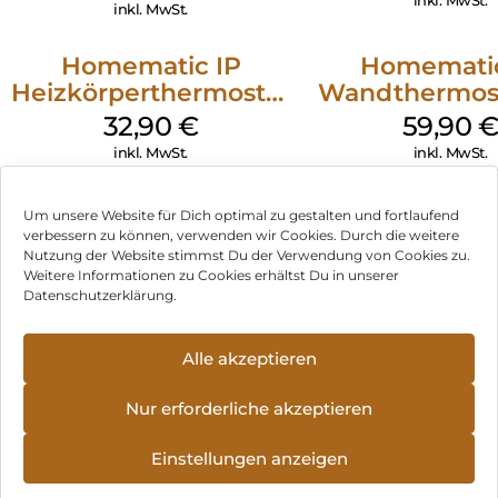
Geschoss Weiß
inkl. MwSt.
Homematic IP
Homematic
Heizkörperthermostat
Wandthermost
Basic Weiß
Luftfeuchtigkei
32,90
€
59,90
Weiß
inkl. MwSt.
inkl. MwSt.
Um unsere Website für Dich optimal zu gestalten und fortlaufend
verbessern zu können, verwenden wir Cookies. Durch die weitere
Nutzung der Website stimmst Du der Verwendung von Cookies zu.
Impressum
Weitere Informationen zu Cookies erhältst Du in unserer
Datenschutzerklärung.
AGB
Datenschutz
Alle akzeptieren
Vertrag widerrufen
Nur erforderliche akzeptieren
Hinweis zur Batterieentsorgung
Einstellungen anzeigen
Newsletter