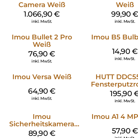
Camera Weiß
Weiß
Homematic IP, das ist moderne, flexible und sichere Technik
1.066,90
€
99,90
vom europäischen Marktführer*. Lassen Sie sich von den
Vorteilen unseres Systems überzeugen und leben Sie im
inkl. MwSt.
inkl. MwSt.
Handumdrehen einfach smarter.
Imou Bullet 2 Pro
Imou B5 Bul
Kommen Sie herein:
Weiß
Jedes Smart Home ist so einzigartig wie die Menschen darin.
14,90
€
76,90
€
Statten Sie unseren Referenzprojekten einen digitalen
inkl. MwSt.
Besuch ab, lassen Sie sich inspirieren und entdecken Sie die
inkl. MwSt.
vielfältigen Möglichkeiten von Homematic IP.
Imou Versa Weiß
HUTT DDC55
Fensterputzr
64,90
€
Weiß
195,90
inkl. MwSt.
inkl. MwSt.
Imou
Imou A1 4 M
Sicherheitskamera
57,90
€
Draußen IPC-F42EAP
89,90
€
inkl. MwSt.