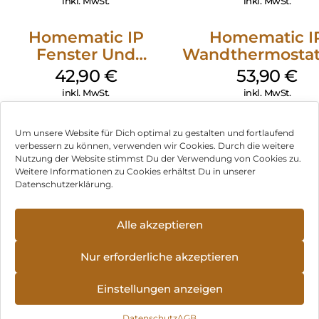
inkl. MwSt.
inkl. MwSt.
Homematic IP
Homematic I
Fenster Und
Wandthermostat
Türkontakt Optisch
Luftfeuchtigkeits
42,90
€
53,90
€
Weiß
Weiß
inkl. MwSt.
inkl. MwSt.
Um unsere Website für Dich optimal zu gestalten und fortlaufend
verbessern zu können, verwenden wir Cookies. Durch die weitere
Nutzung der Website stimmst Du der Verwendung von Cookies zu.
Impressum
Weitere Informationen zu Cookies erhältst Du in unserer
Datenschutzerklärung.
AGB
Datenschutz
Alle akzeptieren
Vertrag widerrufen
Nur erforderliche akzeptieren
Hinweis zur Batterieentsorgung
Einstellungen anzeigen
Newsletter
Datenschutz
AGB