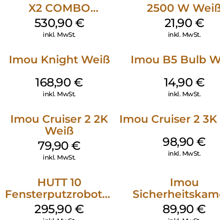
X2 COMBO
2500 W Wei
Schwarz
530,90
€
21,90
€
inkl. MwSt.
inkl. MwSt.
Imou Knight Weiß
Imou B5 Bulb W
168,90
€
14,90
€
inkl. MwSt.
inkl. MwSt.
Imou Cruiser 2 2K
Imou Cruiser 2 3K
Weiß
98,90
€
79,90
€
inkl. MwSt.
inkl. MwSt.
HUTT 10
Imou
Fensterputzroboter
Sicherheitskam
Weiß
Draußen IPC-F4
295,90
€
89,90
€
Geschoss Wei