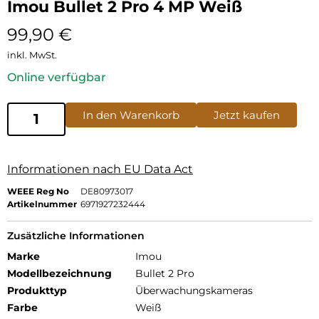
Imou Bullet 2 Pro 4 MP Weiß
99,90
€
inkl. MwSt.
Online verfügbar
In den Warenkorb
Jetzt kaufen
Informationen nach EU Data Act
WEEE Reg No
DE80973017
Artikelnummer
6971927232444
Zusätzliche Informationen
Marke
Imou
Modellbezeichnung
Bullet 2 Pro
Produkttyp
Überwachungskameras
Farbe
Weiß