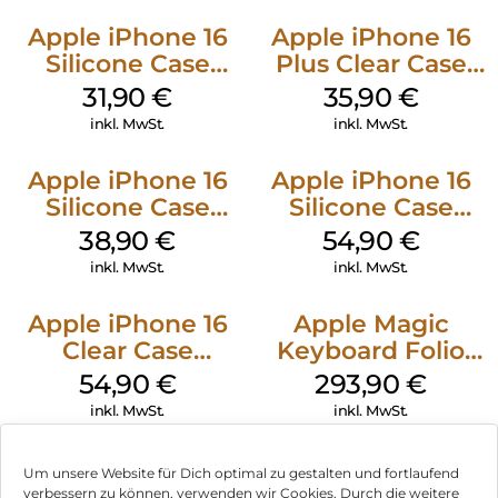
Apple iPhone 16
Apple iPhone 16
Silicone Case
Plus Clear Case
MagSafe Fuchsia
MagSafe
31,90
€
35,90
€
Transparent
inkl. MwSt.
inkl. MwSt.
Apple iPhone 16
Apple iPhone 16
Silicone Case
Silicone Case
MagSafe
MagSafe Lake
38,90
€
54,90
€
Ultramarine
Green
inkl. MwSt.
inkl. MwSt.
Apple iPhone 16
Apple Magic
Clear Case
Keyboard Folio
MagSafe
iPad 10.9″ (10.Gen.)
54,90
€
293,90
€
Transparent
Weiß
inkl. MwSt.
inkl. MwSt.
Um unsere Website für Dich optimal zu gestalten und fortlaufend
verbessern zu können, verwenden wir Cookies. Durch die weitere