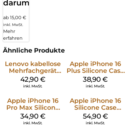
darum!
ab 15,00 €
inkl. MwSt.
Mehr
erfahren
Ähnliche Produkte
Lenovo kabellose
Apple iPhone 16
Mehrfachgerät
Plus Silicone Case
Luna Grey
MagSafe Denim
42,90
€
38,90
€
inkl. MwSt.
inkl. MwSt.
Apple iPhone 16
Apple iPhone 16
Pro Max Silicone
Silicone Case
Case MagSafe
MagSafe Black
34,90
€
54,90
€
Denim
inkl. MwSt.
inkl. MwSt.