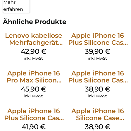
Mehr
erfahren
Ähnliche Produkte
Lenovo kabellose
Apple iPhone 16
Mehrfachgerät
Plus Silicone Case
Luna Grey
MagSafe Plum
42,90
€
39,90
€
inkl. MwSt.
inkl. MwSt.
Apple iPhone 16
Apple iPhone 16
Pro Max Silicone
Plus Silicone Case
Case MagSafe
MagSafe Denim
45,90
€
38,90
€
Ultramarine
inkl. MwSt.
inkl. MwSt.
Apple iPhone 16
Apple iPhone 16
Plus Silicone Case
Silicone Case
MagSafe Stone
MagSafe
41,90
€
38,90
€