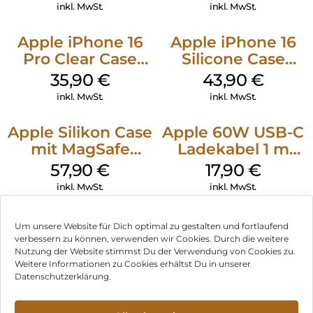
Gray
Ultramarine
inkl. MwSt.
inkl. MwSt.
Apple iPhone 16
Apple iPhone 16
Pro Clear Case
Silicone Case
MagSafe
MagSafe Plum
35,90
€
43,90
€
Transparent
inkl. MwSt.
inkl. MwSt.
Apple Silikon Case
Apple 60W USB-C
mit MagSafe
Ladekabel 1 m
iPhone 14 Pro
Weiß
57,90
€
17,90
€
(PRODUCT)RED
inkl. MwSt.
inkl. MwSt.
Um unsere Website für Dich optimal zu gestalten und fortlaufend
verbessern zu können, verwenden wir Cookies. Durch die weitere
Nutzung der Website stimmst Du der Verwendung von Cookies zu.
Impressum
Weitere Informationen zu Cookies erhältst Du in unserer
Datenschutzerklärung.
AGB