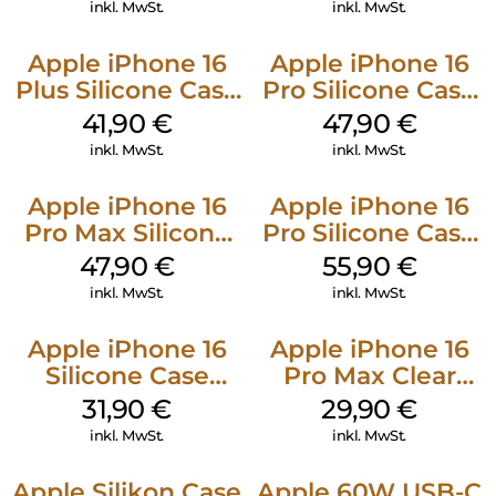
Weiß
inkl. MwSt.
inkl. MwSt.
Apple iPhone 16
Apple iPhone 16
Plus Silicone Case
Pro Silicone Case
MagSafe Stone
MagSafe Denim
41,90
€
47,90
€
Gray
inkl. MwSt.
inkl. MwSt.
Apple iPhone 16
Apple iPhone 16
Pro Max Silicone
Pro Silicone Case
Case MagSafe
MagSafe Stone
47,90
€
55,90
€
Black
Gray
inkl. MwSt.
inkl. MwSt.
Apple iPhone 16
Apple iPhone 16
Silicone Case
Pro Max Clear
MagSafe Fuchsia
Case MagSafe
31,90
€
29,90
€
Transparent
inkl. MwSt.
inkl. MwSt.
Apple Silikon Case
Apple 60W USB-C