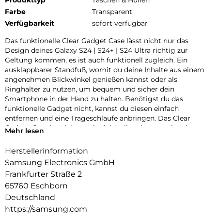
Farbe
Transparent
Verfügbarkeit
sofort verfügbar
Das funktionelle Clear Gadget Case lässt nicht nur das
Design deines Galaxy S24 | S24+ | S24 Ultra richtig zur
Geltung kommen, es ist auch funktionell zugleich. Ein
ausklappbarer Standfuß, womit du deine Inhalte aus einem
angenehmen Blickwinkel genießen kannst oder als
Ringhalter zu nutzen, um bequem und sicher dein
Smartphone in der Hand zu halten. Benötigst du das
funktionelle Gadget nicht, kannst du diesen einfach
entfernen und eine Trageschlaufe anbringen. Das Clear
Gadget Case ist nicht nur individuell, es kann auch dein
Mehr lesen
Smartphone im Alltag schützen.
Herstellerinformation
Samsung Electronics GmbH
Frankfurter Straße 2
65760 Eschborn
Deutschland
https://samsung.com