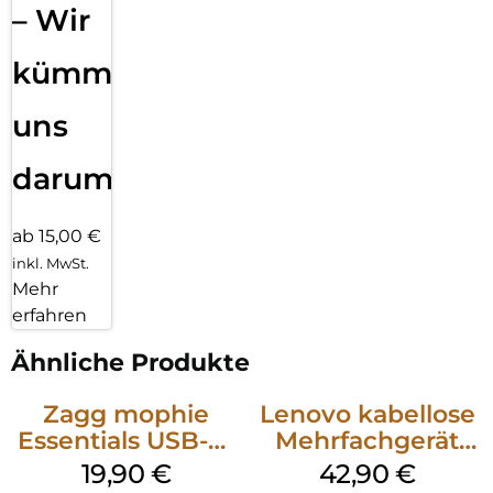
– Wir
kümmern
uns
darum!
ab 15,00 €
inkl. MwSt.
Mehr
erfahren
Ähnliche Produkte
Zagg mophie
Lenovo kabellose
Essentials USB-C-
Mehrfachgerät
20W Charger PD
Luna Grey
19,90
€
42,90
€