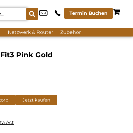
Termin Buchen
e
Netzwerk & Router
Zubehör
Fit3 Pink Gold
korb
Jetzt kaufen
ta Act