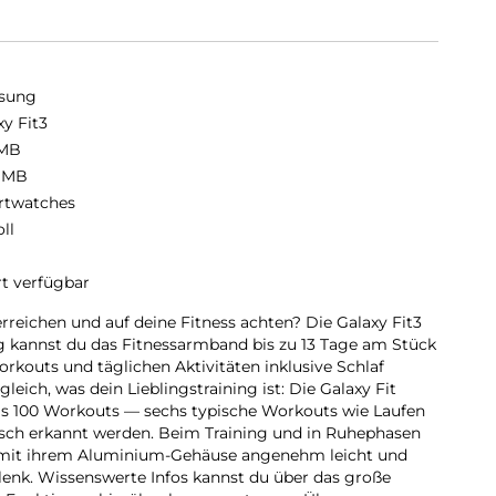
sung
xy Fit3
 MB
 MB
twatches
oll
rt verfügbar
rreichen und auf deine Fitness achten? Die Galaxy Fit3
ung kannst du das Fitnessarmband bis zu 13 Tage am Stück
rkouts und täglichen Aktivitäten inklusive Schlaf
eich, was dein Lieblingstraining ist: Die Galaxy Fit
ls 100 Workouts — sechs typische Workouts wie Laufen
ch erkannt werden. Beim Training und in Ruhephasen
3 mit ihrem Aluminium-Gehäuse angenehm leicht und
enk. Wissenswerte Infos kannst du über das große