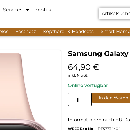
Services
Kontakt
bles
Festnetz
Kopfhörer & Headsets
Smart Hom
Samsung Galaxy 
64,90
€
inkl. MwSt.
Online verfügbar
In den Waren
Informationen nach EU Da
WEEE Reg No
DE57734404