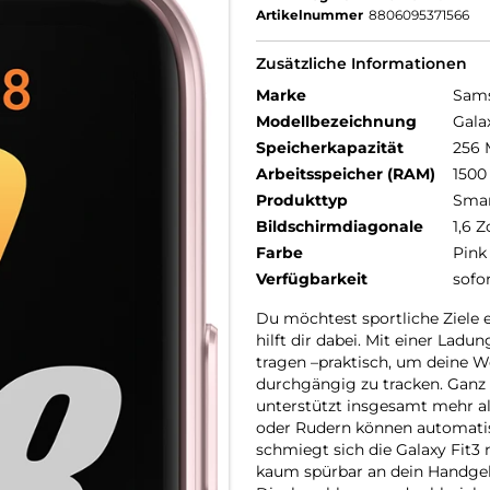
Artikelnummer
8806095371566
Zusätzliche Informationen
Marke
Sam
Modellbezeichnung
Gala
Speicherkapazität
256
Arbeitsspeicher (RAM)
1500
Produkttyp
Smar
Bildschirmdiagonale
1,6 Z
Farbe
Pink
Verfügbarkeit
sofo
Du möchtest sportliche Ziele e
hilft dir dabei. Mit einer Lad
tragen –praktisch, um deine Wo
durchgängig zu tracken. Ganz gl
unterstützt insgesamt mehr a
oder Rudern können automatis
schmiegt sich die Galaxy Fit
kaum spürbar an dein Handgel