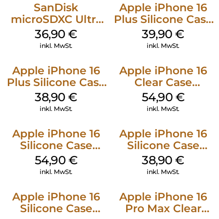
SanDisk
Apple iPhone 16
microSDXC Ultra
Plus Silicone Case
128 GB + Adapter
MagSafe Plum
36,90
€
39,90
€
Mobile
inkl. MwSt.
inkl. MwSt.
Apple iPhone 16
Apple iPhone 16
Plus Silicone Case
Clear Case
MagSafe Denim
MagSafe
38,90
€
54,90
€
Transparent
inkl. MwSt.
inkl. MwSt.
Apple iPhone 16
Apple iPhone 16
Silicone Case
Silicone Case
MagSafe Lake
MagSafe
54,90
€
38,90
€
Green
Ultramarine
inkl. MwSt.
inkl. MwSt.
Apple iPhone 16
Apple iPhone 16
Silicone Case
Pro Max Clear