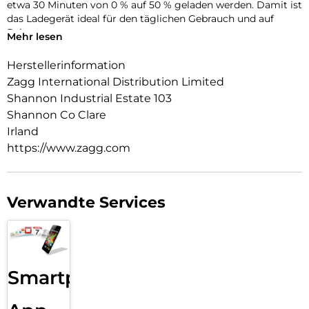
etwa 30 Minuten von 0 % auf 50 % geladen werden. Damit ist
das Ladegerät ideal für den täglichen Gebrauch und auf
Reisen.
Mehr lesen
Das platzsparende Design passt problemlos in Taschen oder
enge Steckdosen. Integrierte Sicherheitsfunktionen sowie
Herstellerinformation
der Einsatz von recycelten Kunststoffen sorgen für
Zagg International Distribution Limited
zuverlässiges und nachhaltiges Laden.
Shannon Industrial Estate 103
Shannon Co Clare
Irland
https://www.zagg.com
Verwandte Services
Smartphone