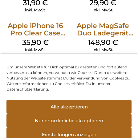
MagSafe Fuchsia
Case MagSafe
31,90
€
29,90
€
Transparent
inkl. MwSt.
inkl. MwSt.
Apple iPhone 16
Apple MagSafe
Pro Clear Case
Duo Ladegerät
MagSafe
Weiß
35,90
€
148,90
€
Transparent
inkl. MwSt.
inkl. MwSt.
Um unsere Website für Dich optimal zu gestalten und fortlaufend
verbessern zu können, verwenden wir Cookies. Durch die weitere
Nutzung der Website stimmst Du der Verwendung von Cookies zu.
Impressum
Weitere Informationen zu Cookies erhältst Du in unserer
Datenschutzerklärung.
AGB
Datenschutz
Alle akzeptieren
Vertrag widerrufen
Nur erforderliche akzeptieren
Hinweis zur Batterieentsorgung
Einstellungen anzeigen