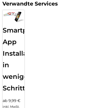
macht dein Ladegerät gleichzeitig zum praktischen
Verwandte Services
Smartphone-Ständer – im Hoch- oder Querformat. Perfekt
für Videocalls, Netflix-Sessions oder die Nutzung von Apple
StandBy als Nachttischuhr oder Info-Display. So nutzt du
Ladezeit effektiv – auch ohne Handy in der Hand.
Überall einsetzbar – weltweit kompatibel:
Smartphone
Egal ob Geschäftsreise, Roadtrip oder Urlaub: Dieses
Ladegerät funktioniert in über 90 Ländern. Mit
App
austauschbaren EU- und US-Steckern sowie universeller
Spannungserkennung bist du unabhängig von lokalen
Installation
Standards und immer einsatzbereit – ganz ohne zusätzliche
Adapter oder Ladegeräte im Gepäck.
in
wenigen
Schritten
ab 9,99 €
inkl. MwSt.