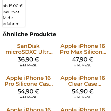
ab 15,00 €
inkl. MwSt.
Mehr
erfahren
Ähnliche Produkte
SanDisk
Apple iPhone 16
microSDXC Ultra
Pro Max Silicone
128 GB + Adapter
Case MagSafe
36,90
€
47,90
€
Mobile
Black
inkl. MwSt.
inkl. MwSt.
Apple iPhone 16
Apple iPhone 16
Pro Silicone Case
Clear Case
MagSafe Black
MagSafe
54,90
€
54,90
€
Transparent
inkl. MwSt.
inkl. MwSt.
Apple iPhone 16
Apple iPhone 16