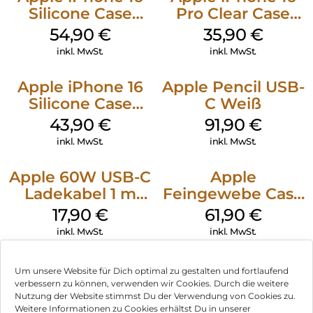
Silicone Case
Pro Clear Case
MagSafe Lake
MagSafe
54,90
€
35,90
€
Green
Transparent
inkl. MwSt.
inkl. MwSt.
Apple iPhone 16
Apple Pencil USB-
Silicone Case
C Weiß
MagSafe Plum
43,90
€
91,90
€
inkl. MwSt.
inkl. MwSt.
Apple 60W USB-C
Apple
Ladekabel 1 m
Feingewebe Case
Weiß
iPhone 15 Pro
17,90
€
61,90
€
MagSafe Schwarz
inkl. MwSt.
inkl. MwSt.
Um unsere Website für Dich optimal zu gestalten und fortlaufend
verbessern zu können, verwenden wir Cookies. Durch die weitere
Nutzung der Website stimmst Du der Verwendung von Cookies zu.
Impressum
Weitere Informationen zu Cookies erhältst Du in unserer