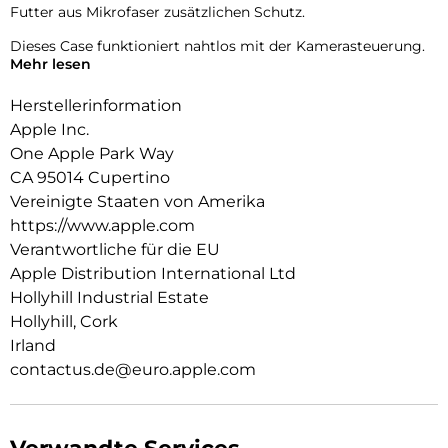
Futter aus Mikrofaser zusätzlichen Schutz.
Dieses Case funktioniert nahtlos mit der Kamerasteuerung.
Mehr lesen
Es kommt mit Saphirglas mit einer leitenden Schicht, die die
Bewegungen deines Fingers zur Kamerasteuerung
Herstellerinformation
überträgt.
Apple Inc.
Mit integrierten Magneten, die sich perfekt am iPhone 16
One Apple Park Way
ausrichten, hält das Case ganz einfach und sorgt für
CA 95014 Cupertino
schnelleres kabel­loses Laden. Lass dein iPhone beim Laden
einfach im Case und docke dein MagSafe Ladegerät an oder
Vereinigte Staaten von Amerika
leg es auf dein Qi2 oder Qi zertifiziertes Ladegerät.
https://www.apple.com
Verantwortliche für die EU
Wie jedes von Apple entwickelte Case durchläuft es im Laufe
Apple Distribution International Ltd
des Design‑ und Fertigungs­prozesses Tausende von
Teststunden. Deshalb sieht es nicht nur großartig aus,
Hollyhill Industrial Estate
sondern ist auch dafür gemacht, dein iPhone vor Kratzern
Hollyhill, Cork
und bei Stürzen zu schützen.
Irland
contactus.de@euro.apple.com