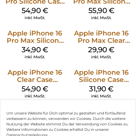
Pro Silicone Case
Pro Max Silicone
MagSafe Black
Case MagSafe
54,90
€
55,90
€
Stone Gray
inkl. MwSt.
inkl. MwSt.
Apple iPhone 16
Apple iPhone 16
Pro Max Silicone
Pro Max Clear
Case MagSafe
Case MagSafe
34,90
€
29,90
€
Denim
Transparent
inkl. MwSt.
inkl. MwSt.
Apple iPhone 16
Apple iPhone 16
Clear Case
Silicone Case
MagSafe
MagSafe Fuchsia
54,90
€
31,90
€
Transparent
inkl. MwSt.
inkl. MwSt.
Um unsere Website für Dich optimal zu gestalten und fortlaufend
verbessern zu können, verwenden wir Cookies. Durch die weitere
Nutzung der Website stimmst Du der Verwendung von Cookies zu.
Impressum
Weitere Informationen zu Cookies erhältst Du in unserer
Datenschutzerklärung.