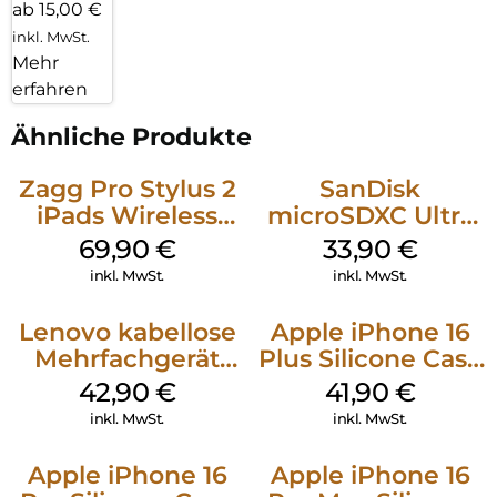
ab 15,00 €
inkl. MwSt.
Mehr
erfahren
Ähnliche Produkte
Zagg Pro Stylus 2
SanDisk
iPads Wireless
microSDXC Ultra
Charging Grau
128 GB + Adapter
69,90
€
33,90
€
Mobile
inkl. MwSt.
inkl. MwSt.
Lenovo kabellose
Apple iPhone 16
Mehrfachgerät
Plus Silicone Case
Luna Grey
MagSafe Stone
42,90
€
41,90
€
Gray
inkl. MwSt.
inkl. MwSt.
Apple iPhone 16
Apple iPhone 16