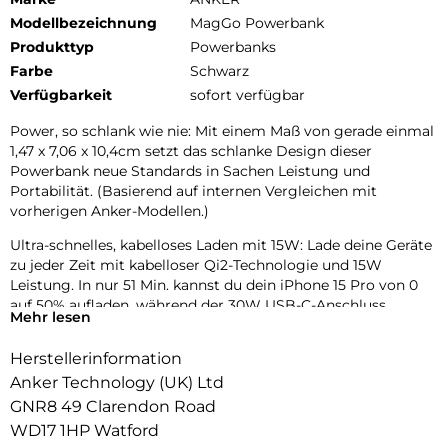
Modellbezeichnung
MagGo Powerbank
Produkttyp
Powerbanks
Farbe
Schwarz
Verfügbarkeit
sofort verfügbar
Power, so schlank wie nie: Mit einem Maß von gerade einmal
1,47 x 7,06 x 10,4cm setzt das schlanke Design dieser
Powerbank neue Standards in Sachen Leistung und
Portabilität. (Basierend auf internen Vergleichen mit
vorherigen Anker-Modellen.)
Ultra-schnelles, kabelloses Laden mit 15W: Lade deine Geräte
zu jeder Zeit mit kabelloser Qi2-Technologie und 15W
Leistung. In nur 51 Min. kannst du dein iPhone 15 Pro von 0
auf 50% aufladen, während der 30W USB-C-Anschluss
Mehr lesen
umfangreiche Kompatibilität bietet.
Herstellerinformation
Ergonomisches Design & verbesserte Tragbarkeit: Die
Kombination aus mattem UV-Finish und robustem
Anker Technology (UK) Ltd
Metallrahmen ergibt einen besonders hohen Nutzerkomfort.
GNR8 49 Clarendon Road
Dieser wird durch die Aerogel-Wärmeisolierung, die die
WD17 1HP Watford
Powerbank kühlt, verstärkt.