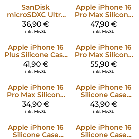
SanDisk
Apple iPhone 16
microSDXC Ultra
Pro Max Silicone
128 GB + Adapter
Case MagSafe
36,90
€
47,90
€
Mobile
Black
inkl. MwSt.
inkl. MwSt.
Apple iPhone 16
Apple iPhone 16
Plus Silicone Case
Pro Max Silicone
MagSafe Stone
Case MagSafe
41,90
€
55,90
€
Gray
Stone Gray
inkl. MwSt.
inkl. MwSt.
Apple iPhone 16
Apple iPhone 16
Pro Max Silicone
Silicone Case
Case MagSafe
MagSafe Plum
34,90
€
43,90
€
Denim
inkl. MwSt.
inkl. MwSt.
Apple iPhone 16
Apple iPhone 16
Silicone Case
Silicone Case