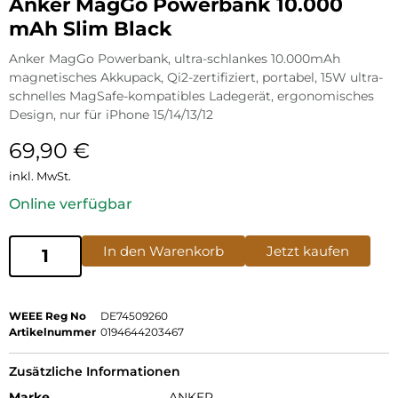
Anker MagGo Powerbank 10.000
mAh Slim Black
Anker MagGo Powerbank, ultra-schlankes 10.000mAh
magnetisches Akkupack, Qi2-zertifiziert, portabel, 15W ultra-
schnelles MagSafe-kompatibles Ladegerät, ergonomisches
Design, nur für iPhone 15/14/13/12
69,90
€
inkl. MwSt.
Online verfügbar
In den Warenkorb
Jetzt kaufen
WEEE Reg No
DE74509260
Artikelnummer
0194644203467
Zusätzliche Informationen
Marke
ANKER