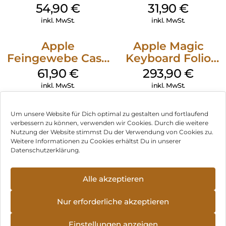
MagSafe Black
MagSafe Fuchsia
54,90
€
31,90
€
inkl. MwSt.
inkl. MwSt.
Apple
Apple Magic
Feingewebe Case
Keyboard Folio
iPhone 15 Pro
iPad 10.9″ (10.Gen.)
61,90
€
293,90
€
MagSafe Schwarz
Weiß
inkl. MwSt.
inkl. MwSt.
Um unsere Website für Dich optimal zu gestalten und fortlaufend
verbessern zu können, verwenden wir Cookies. Durch die weitere
Nutzung der Website stimmst Du der Verwendung von Cookies zu.
Impressum
Weitere Informationen zu Cookies erhältst Du in unserer
Datenschutzerklärung.
AGB
Datenschutz
Alle akzeptieren
Vertrag widerrufen
Nur erforderliche akzeptieren
Hinweis zur Batterieentsorgung
Einstellungen anzeigen