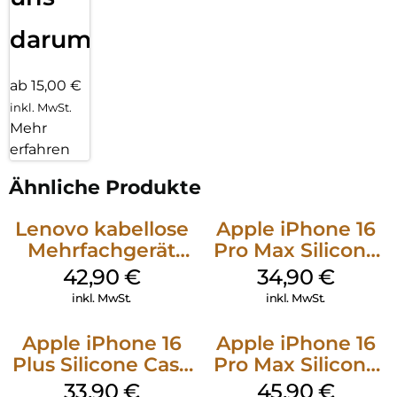
darum!
ab 15,00 €
inkl. MwSt.
Mehr
erfahren
Ähnliche Produkte
Lenovo kabellose
Apple iPhone 16
Mehrfachgerät
Pro Max Silicone
Luna Grey
Case MagSafe
42,90
€
34,90
€
Denim
inkl. MwSt.
inkl. MwSt.
Apple iPhone 16
Apple iPhone 16
Plus Silicone Case
Pro Max Silicone
MagSafe Lake
Case MagSafe
33,90
€
45,90
€