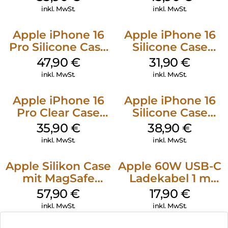
Green
Ultramarine
inkl. MwSt.
inkl. MwSt.
Apple iPhone 16
Apple iPhone 16
Pro Silicone Case
Silicone Case
MagSafe Denim
MagSafe Fuchsia
47,90
€
31,90
€
inkl. MwSt.
inkl. MwSt.
Apple iPhone 16
Apple iPhone 16
Pro Clear Case
Silicone Case
MagSafe
MagSafe
35,90
€
38,90
€
Transparent
Ultramarine
inkl. MwSt.
inkl. MwSt.
Apple Silikon Case
Apple 60W USB-C
mit MagSafe
Ladekabel 1 m
iPhone 14 Pro
Weiß
57,90
€
17,90
€
(PRODUCT)RED
inkl. MwSt.
inkl. MwSt.