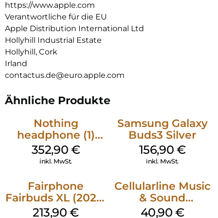
https://www.apple.com
Verantwortliche für die EU
Apple Distribution International Ltd
Hollyhill Industrial Estate
Hollyhill, Cork
Irland
contactus.de@euro.apple.com
Ähnliche Produkte
Nothing
Samsung Galaxy
headphone (1)
Buds3 Silver
Weiß
352,90
€
156,90
€
inkl. MwSt.
inkl. MwSt.
Fairphone
Cellularline Music
Fairbuds XL (2025)
& Sound
Forest Green
Bluetooth
213,90
€
40,90
€