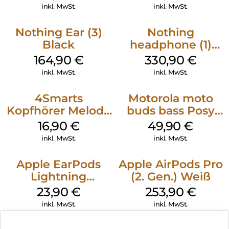
Headphone MAXI
inkl. MwSt.
inkl. MwSt.
3 Blue
Nothing Ear (3)
Nothing
Black
headphone (1)
Schwarz
164,90
€
330,90
€
inkl. MwSt.
inkl. MwSt.
4Smarts
Motorola moto
Kopfhörer Melody
buds bass Posy
Digital USB-C
Green
16,90
€
49,90
€
Weiß
inkl. MwSt.
inkl. MwSt.
Apple EarPods
Apple AirPods Pro
Lightning
(2. Gen.) Weiß
Anschluss Weiß
23,90
€
253,90
€
inkl. MwSt.
inkl. MwSt.