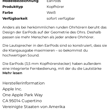
Modellbezeichnung
EarPods
Produkttyp
Kopfhörer
Farbe
Weiß
Verfügbarkeit
sofort verfügbar
Anders als bei herkömmlichen runden Ohrhörern beruht das
Design der EarPods auf der Geometrie des Ohrs. Deshalb
passen sie mehr Menschen als jeder andere Ohrhörer.
Die Lautsprecher in den EarPods sind so konstruiert, dass sie
die Klangausgabe maximieren – so bekommst du
hochwertigen Sound.
Die EarPods (3,5 mm Kopfhörerstecker) haben außerdem
eine integrierte Fernbedienung, mit der du die Lautstärke
Mehr lesen
anpassen, die Wiedergabe von Musik und Videos steuern und
Anrufe annehmen und beenden kannst, indem du einfach auf
Herstellerinformation
die Fernbedienung drückst.
Apple Inc.
One Apple Park Way
CA 95014 Cupertino
Vereinigte Staaten von Amerika