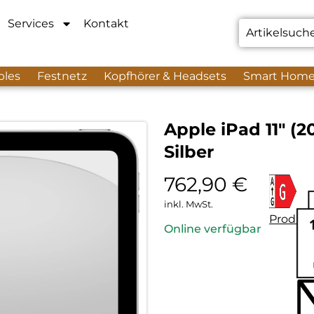
Services
Kontakt
bles
Festnetz
Kopfhörer & Headsets
Smart Hom
Apple iPad 11″ (2
Silber
762,90
€
inkl. MwSt.
Produkt
Online verfügbar