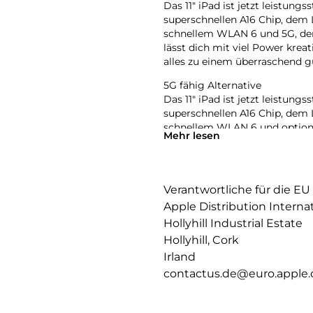
Das 11″ iPad ist jetzt leistungs
superschnellen A16 Chip, dem L
schnellem WLAN 6 und 5G, dem
lässt dich mit viel Power krea
alles zu einem überraschend g
5G fähig Alternative
Das 11″ iPad ist jetzt leistungs
superschnellen A16 Chip, dem L
schnellem WLAN 6 und optiona
Mehr lesen
Farben. Es lässt dich mit viel 
und das alles zu einem überra
Nicht-5G und nur WLAN Altern
Verantwortliche für die EU
Das 11″ iPad ist jetzt leistungs
Apple Distribution Interna
superschnellen A16 Chip, dem L
schnellem WLAN 6, dem USB-C A
Hollyhill Industrial Estate
mit viel Power kreativ sein, in
Hollyhill, Cork
einem überraschend günstigen
Irland
11 LIQUID RETINA DISPLAY – Da
contactus.de@euro.apple
Filme anzusehen oder dein näc
Display an die Farbtemperatur