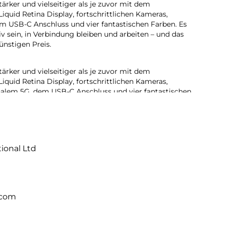
stärker und vielseitiger als je zuvor mit dem
iquid Retina Display, fortschrittlichen Kameras,
 USB-C Anschluss und vier fantastischen Farben. Es
tiv sein, in Verbindung bleiben und arbeiten – und das
ünstigen Preis.
stärker und vielseitiger als je zuvor mit dem
iquid Retina Display, fortschrittlichen Kameras,
lem 5G, dem USB-C Anschluss und vier fantastischen
Power kreativ sein, in Verbindung bleiben und arbeiten –
schend günstigen Preis.
ative
stärker und vielseitiger als je zuvor mit dem
tional Ltd
iquid Retina Display, fortschrittlichen Kameras,
nschluss und vier fantastischen Farben. Es lässt dich
 Verbindung bleiben und arbeiten – und das alles zu
 Preis.
s fantastische Liquid Retina Display ist großartig, um
.com
hstes Meisterwerk zu zeichnen. True Tone passt das
 im Raum an, für entspanntes Sehen bei jedem Licht.