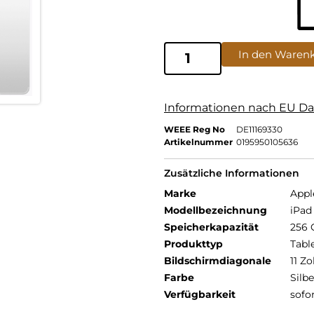
In den Waren
Informationen nach EU Da
WEEE Reg No
DE11169330
Artikelnummer
0195950105636
Zusätzliche Informationen
Marke
Appl
Modellbezeichnung
iPad 
Speicherkapazität
256 
Produkttyp
Tabl
Bildschirmdiagonale
11 Zo
Farbe
Silbe
Verfügbarkeit
sofo