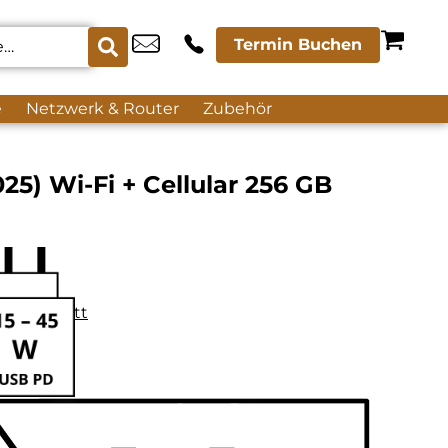
Termin Buchen
e
Netzwerk & Router
Zubehör
025) Wi-Fi + Cellular 256 GB
datenblatt