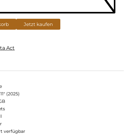
korb
Jetzt kaufen
ta Act
e
11" (2025)
GB
ets
ll
r
rt verfügbar