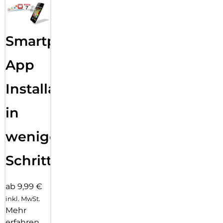
Schreib­tools helfen dir, genau die richtigen Worte zu finden
und deine Kommuni­kation auf ein neues Level zu bringen.
Lass mit nur einem Finger­tipp aus­gewählten Text zusam­
men­fassen, deine Texte Korrektur lesen oder in unterschied­
Smartphone
liche Versio­nen um­schreiben, bis der Ton perfekt passt.
Mit dem Bereinigen Tool in der Fotos App ent­fernst du
App
einfach das, was dich in deinen Fotos stört. Apple
Intelligence identi­fiziert Hinter­grund­objekte, die du mit
Installation
einem Finger­tipp löschen kannst. Für eine perfekte Auf­
nahme, ohne das eigent­liche Motiv zu ver­än­dern.
in
wenigen
Schritten
ab 9,99 €
inkl. MwSt.
Mehr
erfahren