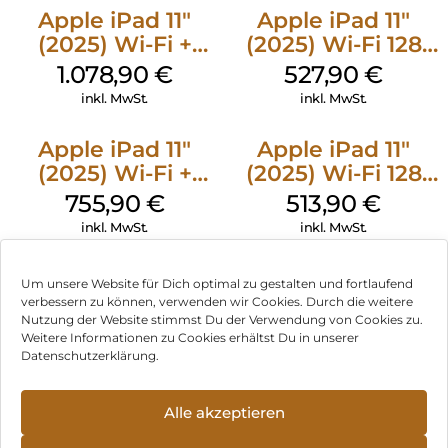
Apple iPad 11″
Apple iPad 11″
(2025) Wi-Fi +
(2025) Wi-Fi 128
Cellular 512 GB
GB Pink
1.078,90
€
527,90
€
Gelb
inkl. MwSt.
inkl. MwSt.
Apple iPad 11″
Apple iPad 11″
(2025) Wi-Fi +
(2025) Wi-Fi 128
Cellular 256 GB
GB Silber
755,90
€
513,90
€
Pink
inkl. MwSt.
inkl. MwSt.
Um unsere Website für Dich optimal zu gestalten und fortlaufend
verbessern zu können, verwenden wir Cookies. Durch die weitere
Nutzung der Website stimmst Du der Verwendung von Cookies zu.
Impressum
Weitere Informationen zu Cookies erhältst Du in unserer
Datenschutzerklärung.
AGB
Datenschutz
Alle akzeptieren
Vertrag widerrufen