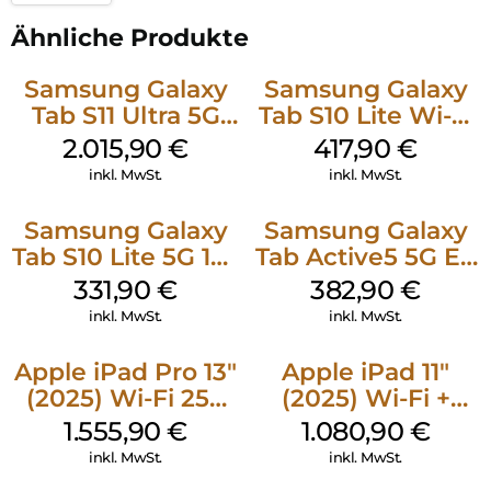
Ähnliche Produkte
Samsung Galaxy
Samsung Galaxy
Tab S11 Ultra 5G
Tab S10 Lite Wi-Fi
512 GB Gray
256 GB Silver
2.015,90
€
417,90
€
inkl. MwSt.
inkl. MwSt.
Samsung Galaxy
Samsung Galaxy
Tab S10 Lite 5G 128
Tab Active5 5G EE
GB Gray
128 GB Black
331,90
€
382,90
€
inkl. MwSt.
inkl. MwSt.
Apple iPad Pro 13″
Apple iPad 11″
(2025) Wi-Fi 256
(2025) Wi-Fi +
GB Standardglas
Cellular 512 GB
1.555,90
€
1.080,90
€
Space Schwarz
Pink
inkl. MwSt.
inkl. MwSt.