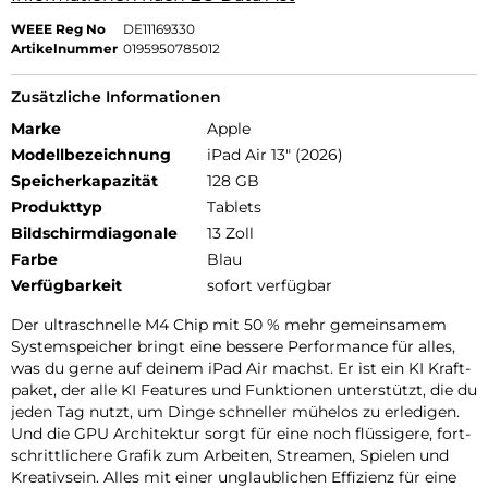
WEEE Reg No
DE11169330
Artikelnummer
0195950785012
Zusätzliche Informationen
Marke
Apple
Modellbezeichnung
iPad Air 13" (2026)
Speicherkapazität
128 GB
Produkttyp
Tablets
Bildschirmdiagonale
13 Zoll
Farbe
Blau
Verfügbarkeit
sofort verfügbar
Der ultra­schnelle M4 Chip mit 50 % mehr gemein­samem
Systemspeicher bringt eine bessere Per­for­mance für alles,
was du gerne auf deinem iPad Air machst. Er ist ein KI Kraft­
paket, der alle KI Features und Funk­tionen unter­stützt, die du
jeden Tag nutzt, um Dinge schneller mühelos zu erle­digen.
Und die GPU Archi­tektur sorgt für eine noch flüssigere, fort­
schritt­lichere Grafik zum Arbeiten, Streamen, Spielen und
Kreativ­sein. Alles mit einer unglaub­lichen Effizienz für eine