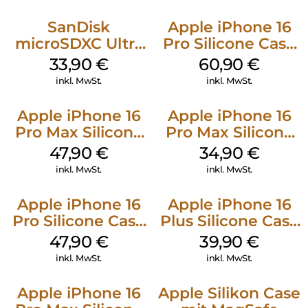
SanDisk
Apple iPhone 16
microSDXC Ultra
Pro Silicone Case
128 GB + Adapter
MagSafe Stone
33,90
€
60,90
€
Mobile
Gray
inkl. MwSt.
inkl. MwSt.
Apple iPhone 16
Apple iPhone 16
Pro Max Silicone
Pro Max Silicone
Case MagSafe
Case MagSafe
47,90
€
34,90
€
Black
Denim
inkl. MwSt.
inkl. MwSt.
Apple iPhone 16
Apple iPhone 16
Pro Silicone Case
Plus Silicone Case
MagSafe Denim
MagSafe Plum
47,90
€
39,90
€
inkl. MwSt.
inkl. MwSt.
Apple iPhone 16
Apple Silikon Case