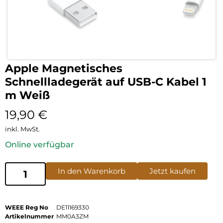
Apple Magnetisches
Schnellladegerät auf USB-C Kabel 1
m Weiß
19,90
€
inkl. MwSt.
Online verfügbar
In den Warenkorb
Jetzt kaufen
WEEE Reg No
DE11169330
Artikelnummer
MM0A3ZM