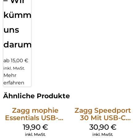
– Wir
kümmern
uns
darum!
ab 15,00 €
inkl. MwSt.
Mehr
erfahren
Ähnliche Produkte
Zagg mophie
Zagg Speedport
Essentials USB-C-
30 Mit USB-C
20W Charger PD
Kabel Weiß
19,90
€
30,90
€
Weiß
inkl. MwSt.
inkl. MwSt.