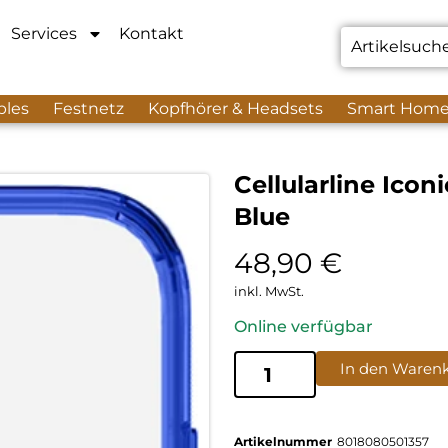
Services
Kontakt
bles
Festnetz
Kopfhörer & Headsets
Smart Hom
Cellularline Ico
Blue
48,90
€
inkl. MwSt.
Online verfügbar
In den Waren
Artikelnummer
8018080501357