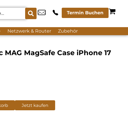
Termin Buchen
e
Netzwerk & Router
Zubehör
nic MAG MagSafe Case iPhone 17
korb
Jetzt kaufen