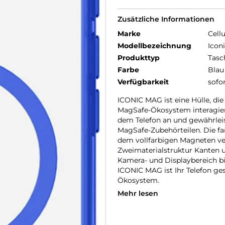
Zusätzliche Informationen
Marke
Cellu
Modellbezeichnung
Icon
Produkttyp
Tasc
Farbe
Blau
Verfügbarkeit
sofo
ICONIC MAG ist eine Hülle, di
MagSafe-Ökosystem interagiert
dem Telefon an und gewährleis
MagSafe-Zubehörteilen. Die fa
dem vollfarbigen Magneten ver
Zweimaterialstruktur Kanten u
Kamera- und Displaybereich bi
ICONIC MAG ist Ihr Telefon g
Ökosystem.
Mehr lesen