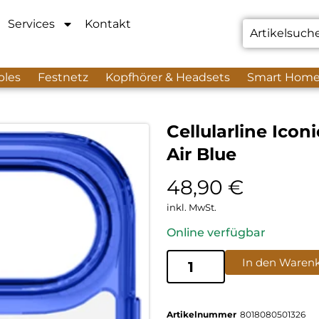
Services
Kontakt
bles
Festnetz
Kopfhörer & Headsets
Smart Hom
Cellularline Ico
Air Blue
48,90
€
inkl. MwSt.
Online verfügbar
In den Waren
Artikelnummer
8018080501326