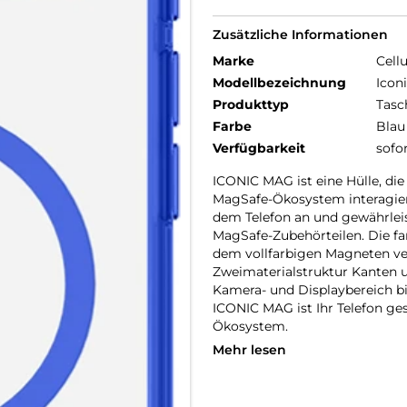
Zusätzliche Informationen
Marke
Cellu
Modellbezeichnung
Icon
Produkttyp
Tasc
Farbe
Blau
Verfügbarkeit
sofo
ICONIC MAG ist eine Hülle, di
MagSafe-Ökosystem interagiert
dem Telefon an und gewährleis
MagSafe-Zubehörteilen. Die fa
dem vollfarbigen Magneten ver
Zweimaterialstruktur Kanten u
Kamera- und Displaybereich bi
ICONIC MAG ist Ihr Telefon g
Ökosystem.
Mehr lesen