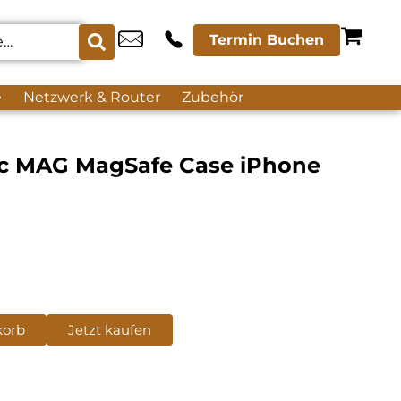
Termin Buchen
e
Netzwerk & Router
Zubehör
nic MAG MagSafe Case iPhone
korb
Jetzt kaufen