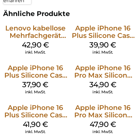
erfahren
Ähnliche Produkte
Lenovo kabellose
Apple iPhone 16
Mehrfachgerät
Plus Silicone Case
Luna Grey
MagSafe Plum
42,90
€
39,90
€
inkl. MwSt.
inkl. MwSt.
Apple iPhone 16
Apple iPhone 16
Plus Silicone Case
Pro Max Silicone
MagSafe Lake
Case MagSafe
37,90
€
34,90
€
Green
Denim
inkl. MwSt.
inkl. MwSt.
Apple iPhone 16
Apple iPhone 16
Plus Silicone Case
Pro Max Silicone
MagSafe Stone
Case MagSafe
41,90
€
47,90
€
Gray
Black
inkl. MwSt.
inkl. MwSt.