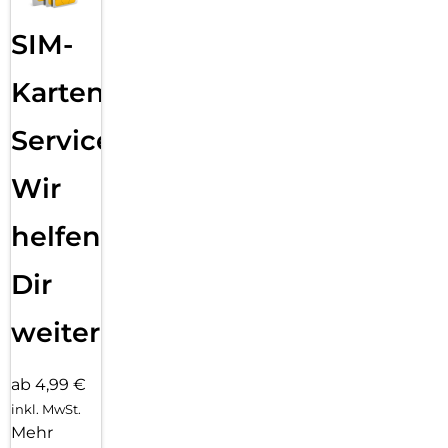
Kurze zusammenfassende Beschreibung Displex Premium
SIM-
Panzerglas (Full Cover, 10H) für Samsung S26, Full Cover:
Displex Premium Panzerglas (Full Cover, 10H) für Samsung
S26, Full Cover, Samsung, Galaxy S26, Stoßfest,
Karten
Staubresistent, Schlagfest, Kratzresistent, Schockresistent,
Transparent, 1 Stück(e)
Service:
Lange zusammenfassende Beschreibung Displex Premium
Panzerglas (Full Cover, 10H) für Samsung S26, Full Cover:
Wir
Displex Premium Panzerglas (Full Cover, 10H) für Samsung
S26, Full Cover. Markenkompatibilität: Samsung,
helfen
Kompatibilität: Galaxy S26, Schutzfunktion: Stoßfest,
Staubresistent, Schlagfest, Kratzresistent, Schockresistent.
Material: Gehärtetes Glas, Produktfarbe: Transparent. Menge
Dir
pro Packung: 1 Stück(e)
weiter
ab 4,99 €
inkl. MwSt.
Mehr