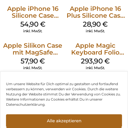
Apple iPhone 16
Apple iPhone 16
Silicone Case
Plus Silicone Case
MagSafe Lake
MagSafe Black
54,90
€
28,90
€
Green
inkl. MwSt.
inkl. MwSt.
Apple Silikon Case
Apple Magic
mit MagSafe
Keyboard Folio
iPhone 14 Pro
iPad 10.9″ (10.Gen.)
57,90
€
293,90
€
(PRODUCT)RED
Weiß
inkl. MwSt.
inkl. MwSt.
Um unsere Website für Dich optimal zu gestalten und fortlaufend
verbessern zu können, verwenden wir Cookies. Durch die weitere
Nutzung der Website stimmst Du der Verwendung von Cookies zu.
Impressum
Weitere Informationen zu Cookies erhältst Du in unserer
Datenschutzerklärung.
AGB
Datenschutz
Alle akzeptieren