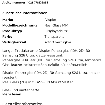
Artikelnummer
4028778126858
Zusätzliche Informationen
Marke
Displex
Modellbezeichnung
Real Glass MM
Produkttyp
Displayschutz
Farbe
Transparent
Verfügbarkeit
sofort verfügbar
Langer Produktname Displex Panzerglas (10H, 2D) für
Samsung S26 Ultra, kratzer-resistent:
Panzerglas 2D/Clear (10H) für Samsung S26 Ultra, Tempered
Glas, kratzer-resistente Schutzfolie, hüllenfreundlich
Displex Panzerglas (10H, 2D) für Samsung S26 Ultra, kratzer-
resistent:
Real Glass (2D) mit EASY-ON MountMaster
Glas- und Kantenhärte
Mehr lesen
Das Displex Panzerglas hat einen Härtegrad von 10H und ist
damit nicht nur kratz-, bruch- und stoßfester als
Herstellerinformation
vergleichbare Markenprodukte, sondern übertrifft sogar