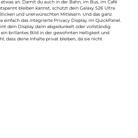
h etwas an. Damit du auch in der Bahn, im Bus, im Café
pannt bleiben kannst, schützt dein Galaxy S26 Ultra
 Blicken und unerwünschten Mitlesern. Und das ganz
re einfach das integrierte Privacy Display im QuickPanel.
eint dein Display dann abgedunkelt oder vollständig
ein brillantes Bild in der gewohnten Helligkeit und
l, dass deine Inhalte privat bleiben, da sie nicht
Alltag unterstützen kann, ohne dass du groß darüber
S26 Ultra kann deine persönlichen Bedürfnisse jetzt
mmenhänge erkennen und bestimmte Aktionen
ützung durch Google Gemini Live, wenn du sie brauchst,
en aus, ohne mühsam zwischen verschiedenen Apps
uche nach Locations wird so schnell eine Nachricht an
erminvereinbarung im Chat ein Eintrag in deinem
o Search mit Google, um schnell die gewünschten
neueste Version kann jetzt mehrere Elemente gleichzeitig
 Outfit oder mehrere Gebäude an einem Ort. In
t du dich von deinem Galaxy S26 Ultra auch proaktiv
 effizient zu gestalten. Für ein AI-Erlebnis, das sich
infügt.