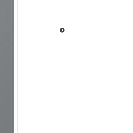
Sei einen Schritt voraus:
Mit Now Nudge wird dein Galax
erkennt relevante Inhalte auf 
passende Aktionen, noch bevor
einmal angesehen oder gespei
automatisch daran, sobald sie 
Situationen denkt Now Nudge f
bestimmte Fotos zuzuschicken,
Und bevor du dich per Messag
Kalender auf Überschneidungen
Aktion. Schnell, intuitiv und i
Intelligent informiert & organis
Ein Blick auf dein Galaxy S26 U
Now Bar auf dem Sperrbildschi
Behalte deine Benachrichtigun
Google News im Blick und grei
zu müssen. Für personalisierte
Morgen, Mittag und Abend eine
Kalenderereignissen, der Wett
den ganzen Tag lang auf dem 
weil du viel um die Ohren hast