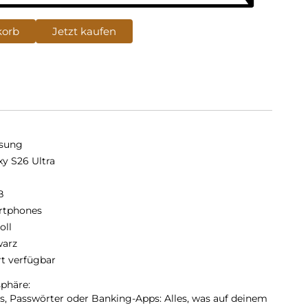
korb
Jetzt kaufen
sung
xy S26 Ultra
B
rtphones
oll
arz
rt verfügbar
sphäre:
ls, Passwörter oder Banking-Apps: Alles, was auf deinem