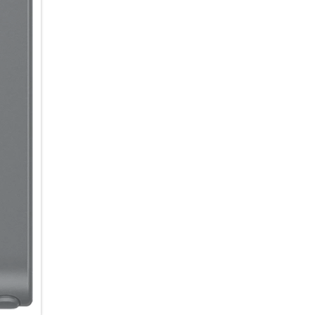
Benachrichtigungen automatisc
werden priorisiert und ganz o
übersichtlich zusammengefasst
ohne langes Scrollen und Abl
Ein echter AI-Beschleuniger:
Ob kreative Foto- und Videobe
und Textzusammenfassungen od
Schwung in deine AI-Nutzung.
Prozessor, der gezielt auf Gal
Integration direkt im Prozesso
komplexen Aufgaben: Fotos w
kontextbezogene Aktionen vor
Verzögerung umgesetzt. So kann
Deine Ideen smart im Griff:
Du hast die Ideen – dein Gala
intuitiven KI-Tools zur Bildbe
einen unverwechselbaren Look
Randbereiche zu ergänzen, Obj
einzufügen oder den Hintergru
mit eigenen Worten beschreib
Möglichkeiten bietet dir das C