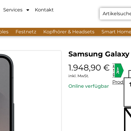
Services
Kontakt
bles
Festnetz
Kopfhörer & Headsets
Smart Hom
Samsung Galaxy S
1.948,90
€
inkl. MwSt.
Produkt
Online verfügbar