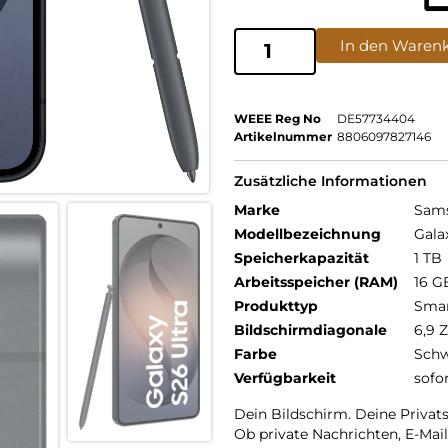
In den Waren
WEEE Reg No
DE57734404
Artikelnummer
8806097827146
Zusätzliche Informationen
Marke
Sam
Modellbezeichnung
Gala
Speicherkapazität
1 TB
Arbeitsspeicher (RAM)
16 G
Produkttyp
Sma
Bildschirmdiagonale
6,9 Z
Farbe
Schw
Verfügbarkeit
sofo
Dein Bildschirm. Deine Privat
Ob private Nachrichten, E-Mai