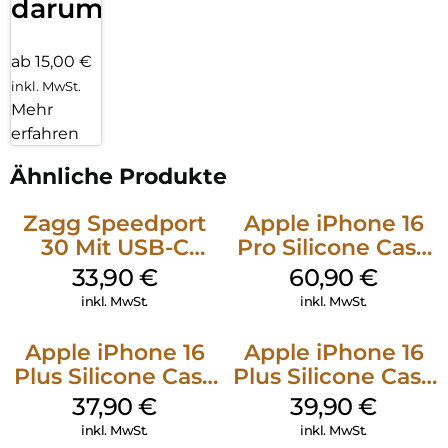
darum!
ab 15,00 €
inkl. MwSt.
Mehr
erfahren
Ähnliche Produkte
Zagg Speedport
Apple iPhone 16
30 Mit USB-C
Pro Silicone Case
Kabel Weiß
MagSafe Stone
33,90
€
60,90
€
Gray
inkl. MwSt.
inkl. MwSt.
Apple iPhone 16
Apple iPhone 16
Plus Silicone Case
Plus Silicone Case
MagSafe Lake
MagSafe Plum
37,90
€
39,90
€
Green
inkl. MwSt.
inkl. MwSt.