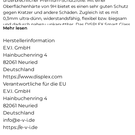
unzerbrechlicher Premium-Schutzfolie. Mit einer
Oberflächenhärte von 9H bietet es einen sehr guten Schutz
gegen Kratzer und andere Schäden. Zugleich ist es mit
0,3mm ultra-dünn, widerstandsfähig, flexibel bzw. biegsam
und dadurch nahezu unkaputtbar. Das DISPLEX Smart Glass
Mehr lesen
wird mit modernster Lasertechnologie in unserer
Produktion In Straubing gefertigt und exakt an die Kontur
Herstellerinformation
des Smartphone Displays angepasst – Made in Germany. Die
E.V.I. GmbH
uneingeschränkte Funktionalität, Farbbrillanz und
Hüllenkompatibilität sind selbstverständlich garantiert.
Hainbuchenring 4
82061 Neuried
Hüllenfreundlich
Deutschland
Unser DISPLEX Smart Glass wird bis auf 5/100 mm genau auf
https://www.displex.com
die Smartphone Konturen gefertigt und passt somit perfekt
auf Ihr Smartphone. Außerdem ist die Schutzfolie ultradünn.
Verantwortliche für die EU
Somit lassen sich alle handelsüblichen Schutzhüllen & Cases
E.V.I. GmbH
mit der Panzerglasfolie benutzen. Durch einen kombinierten
Hainbuchenring 4
Schutz aus DISPLEX Smart Glass und Ihrer Lieblingshülle
82061 Neuried
wird Ihr Smartphone rundum optimal geschützt.
Deutschland
Anti Fingerprint
info@e-v-i.de
Die oberste Schicht unserer 4-Layer Technology besteht aus
https://e-v-i.de
einem High-Tech Plasma Coating. Die hydro- und oleophobe