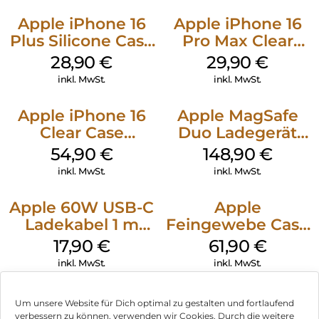
Apple iPhone 16
Apple iPhone 16
Plus Silicone Case
Pro Max Clear
MagSafe Black
Case MagSafe
28,90
€
29,90
€
Transparent
inkl. MwSt.
inkl. MwSt.
Apple iPhone 16
Apple MagSafe
Clear Case
Duo Ladegerät
MagSafe
Weiß
54,90
€
148,90
€
Transparent
inkl. MwSt.
inkl. MwSt.
Apple 60W USB-C
Apple
Ladekabel 1 m
Feingewebe Case
Weiß
iPhone 15 Pro
17,90
€
61,90
€
MagSafe Schwarz
inkl. MwSt.
inkl. MwSt.
Um unsere Website für Dich optimal zu gestalten und fortlaufend
verbessern zu können, verwenden wir Cookies. Durch die weitere