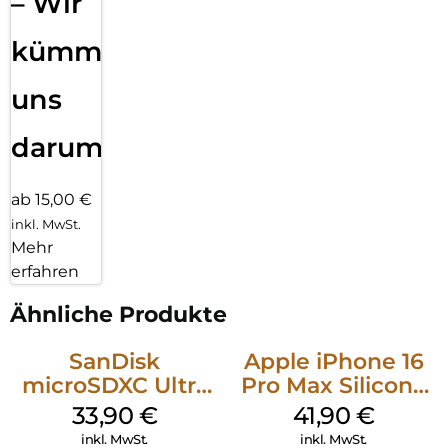
– Wir
kümmern
uns
darum!
ab 15,00 €
inkl. MwSt.
Mehr
erfahren
Ähnliche Produkte
SanDisk
Apple iPhone 16
microSDXC Ultra
Pro Max Silicone
128 GB + Adapter
Case MagSafe
33,90
€
41,90
€
Mobile
Ultramarine
inkl. MwSt.
inkl. MwSt.