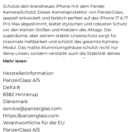
Schütze dein brandneues iPhone mit dem Fender
KamerasSchutz! Dieser Kameraprotektor von PanzerGlass,
speziell entwickelt und farblich perfekt auf das iPhone 17 & 17
Pro Max abgestimmt, bietet stylischen und robusten Schutz
vor den kleinen Stößen und Kratzern des Alltags. Der
superdünne, aber extrem stabile Linsenschutz sorgt für
maximale Haltbarkeit und schützt das gesamte Kamera-
Modul. Das matte Aluminiumgehäuse schützt nicht nur
deine Linsen, sondern verstärkt auch die Stabilität deines
gesamten iPhones – und das in einem Finish, das nie
Mehr lesen
verblasst! Erhältlich in drei wunderschönen,
geräteabgestimmten Farben: Silver, Deep Blue und Cosmic
Herstellerinformation
Orange. Und klar – die Installation ist kinderleicht und sitzt
PanzerGlass A/S
perfekt. Der farblich abgestimmte Fender von PanzerGlass
Delta 8
schützt dein iPhone mit einzigartigem Kameraschutz – echt
8382 Hinnerup
stark, echt du.
Dänemark
Der Global Recycled Standard (GRS) = Die GRS ist eine
service@panzerglas.com
internationale Produktnorm, die Anforderungen an recycelte
https://panzerglass.com
Materialien definiert, z.B. in Bezug auf Rückverfolgbarkeit,
chemische Inhaltsstoffe und Umweltauswirkungen.
Verantwortliche für die EU
PanzerGlass A/S