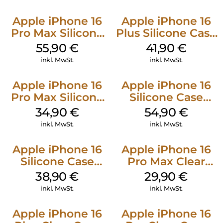
Apple iPhone 16
Apple iPhone 16
Pro Max Silicone
Plus Silicone Case
Case MagSafe
MagSafe Stone
55,90
€
41,90
€
Stone Gray
Gray
inkl. MwSt.
inkl. MwSt.
Apple iPhone 16
Apple iPhone 16
Pro Max Silicone
Silicone Case
Case MagSafe
MagSafe Black
34,90
€
54,90
€
Denim
inkl. MwSt.
inkl. MwSt.
Apple iPhone 16
Apple iPhone 16
Silicone Case
Pro Max Clear
MagSafe
Case MagSafe
38,90
€
29,90
€
Ultramarine
Transparent
inkl. MwSt.
inkl. MwSt.
Apple iPhone 16
Apple iPhone 16