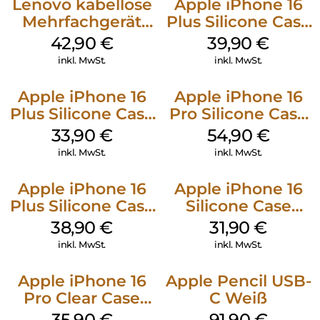
Lenovo kabellose
Apple iPhone 16
Mehrfachgerät
Plus Silicone Case
Luna Grey
MagSafe Plum
42,90
€
39,90
€
inkl. MwSt.
inkl. MwSt.
Apple iPhone 16
Apple iPhone 16
Plus Silicone Case
Pro Silicone Case
MagSafe Lake
MagSafe Black
33,90
€
54,90
€
Green
inkl. MwSt.
inkl. MwSt.
Apple iPhone 16
Apple iPhone 16
Plus Silicone Case
Silicone Case
MagSafe Denim
MagSafe Fuchsia
38,90
€
31,90
€
inkl. MwSt.
inkl. MwSt.
Apple iPhone 16
Apple Pencil USB-
Pro Clear Case
C Weiß
MagSafe
35,90
€
91,90
€