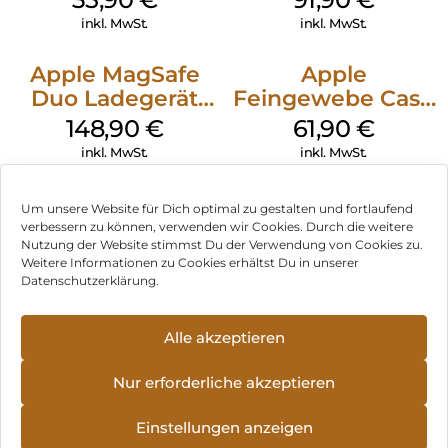
Transparent
inkl. MwSt.
inkl. MwSt.
Apple MagSafe
Apple
Duo Ladegerät
Feingewebe Case
Weiß
iPhone 15 Pro
148,90
€
61,90
€
MagSafe Schwarz
inkl. MwSt.
inkl. MwSt.
Um unsere Website für Dich optimal zu gestalten und fortlaufend
verbessern zu können, verwenden wir Cookies. Durch die weitere
Nutzung der Website stimmst Du der Verwendung von Cookies zu.
Impressum
Weitere Informationen zu Cookies erhältst Du in unserer
Datenschutzerklärung.
AGB
Datenschutz
Alle akzeptieren
Vertrag widerrufen
Nur erforderliche akzeptieren
Hinweis zur Batterieentsorgung
Einstellungen anzeigen
Newsletter