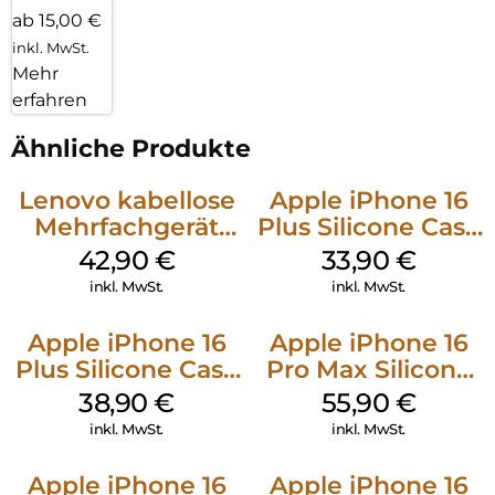
ab 15,00 €
inkl. MwSt.
Mehr
erfahren
Ähnliche Produkte
Lenovo kabellose
Apple iPhone 16
Mehrfachgerät
Plus Silicone Case
Luna Grey
MagSafe Lake
42,90
€
33,90
€
Green
inkl. MwSt.
inkl. MwSt.
Apple iPhone 16
Apple iPhone 16
Plus Silicone Case
Pro Max Silicone
MagSafe Denim
Case MagSafe
38,90
€
55,90
€
Stone Gray
inkl. MwSt.
inkl. MwSt.
Apple iPhone 16
Apple iPhone 16