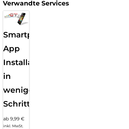
stattdessen immer dein eigenes Ladegerät und USB-Kabel
Verwandte Services
und schließe es an eine sichere Steckdose an. Schütze dich
vor „Juice Jacking“ und bewahre die Integrität deiner Geräte.
USB-C KOPPLER FÜR MEHR REICHWEITE & DER DIGIT
ADAPTER FÜR PRÄZISES LADEN:
Smartphone
Du suchst nach einer Möglichkeit, deine USB-C Kabel
mühelos zu verlängern? Mit unserem USB-C Koppler kannst
du genau das erreichen. Stell dir vor, dein aktuelles Kabel
App
reicht nicht aus, um dein Handy auf dem Tisch zu platzieren,
während du dich entspannt zurücklehnen möchtest. Mit
Installation
diesem Koppler kannst du einfach ein weiteres Kabel
anschließen und so die gewünschte Reichweite erzielen.
in
Zusätzlich haben wir etwas Besonderes für
Technikenthusiasten wie dich: unseren Digit Adapter. Er
zeigt dir in Echtzeit die aktuelle Ladeleistung in Watt an. Du
wenigen
möchtest sicherstellen, dass dein Smartphone wirklich mit
der versprochenen Schnellladefunktion von 20W geladen
Schritten
wird? Mit diesem Adapter kannst du stets die genaue
Ladeleistung im Blick behalten und sicher sein, dass dein
Gerät optimal und effizient geladen wird.
ab 9,99 €
inkl. MwSt.