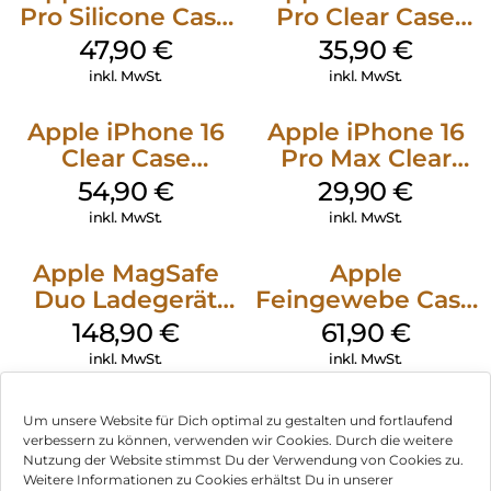
Pro Silicone Case
Pro Clear Case
MagSafe Denim
MagSafe
47,90
€
35,90
€
Transparent
inkl. MwSt.
inkl. MwSt.
Apple iPhone 16
Apple iPhone 16
Clear Case
Pro Max Clear
MagSafe
Case MagSafe
54,90
€
29,90
€
Transparent
Transparent
inkl. MwSt.
inkl. MwSt.
Apple MagSafe
Apple
Duo Ladegerät
Feingewebe Case
Weiß
iPhone 15 Pro
148,90
€
61,90
€
MagSafe Schwarz
inkl. MwSt.
inkl. MwSt.
Um unsere Website für Dich optimal zu gestalten und fortlaufend
verbessern zu können, verwenden wir Cookies. Durch die weitere
Nutzung der Website stimmst Du der Verwendung von Cookies zu.
Impressum
Weitere Informationen zu Cookies erhältst Du in unserer