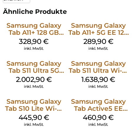
Ähnliche Produkte
Samsung Galaxy
Samsung Galaxy
Tab A11+ 128 GB
Tab A11+ 5G EE 128
Gray
GB Gray
328,90
€
289,90
€
inkl. MwSt.
inkl. MwSt.
Samsung Galaxy
Samsung Galaxy
Tab S11 Ultra 5G
Tab S11 Ultra Wi-Fi
512 GB Gray
512 GB Gray
2.002,90
€
1.638,90
€
inkl. MwSt.
inkl. MwSt.
Samsung Galaxy
Samsung Galaxy
Tab S10 Lite Wi-Fi
Tab Active5 EE
128 GB Gray
Wi-Fi 128 GB black
445,90
€
460,90
€
inkl. MwSt.
inkl. MwSt.