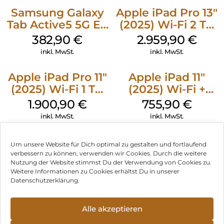
Samsung Galaxy
Apple iPad Pro 13″
Tab Active5 5G EE
(2025) Wi-Fi 2 TB
128 GB Black
Nanotexturglas
382,90
€
2.959,90
€
Space Schwarz
inkl. MwSt.
inkl. MwSt.
Apple iPad Pro 11″
Apple iPad 11″
(2025) Wi-Fi 1 TB
(2025) Wi-Fi +
Standardglas
Cellular 256 GB
1.900,90
€
755,90
€
Silber
Pink
inkl. MwSt.
inkl. MwSt.
Um unsere Website für Dich optimal zu gestalten und fortlaufend
verbessern zu können, verwenden wir Cookies. Durch die weitere
Nutzung der Website stimmst Du der Verwendung von Cookies zu.
Impressum
Weitere Informationen zu Cookies erhältst Du in unserer
Datenschutzerklärung.
AGB
Datenschutz
Alle akzeptieren