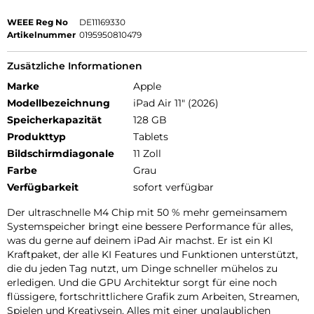
WEEE Reg No
DE11169330
Artikelnummer
0195950810479
Zusätzliche Informationen
Marke
Apple
Modellbezeichnung
iPad Air 11" (2026)
Speicherkapazität
128 GB
Produkttyp
Tablets
Bildschirmdiagonale
11 Zoll
Farbe
Grau
Verfügbarkeit
sofort verfügbar
Der ultraschnelle M4 Chip mit 50 % mehr gemeinsamem
Systemspeicher bringt eine bessere Performance für alles,
was du gerne auf deinem iPad Air machst. Er ist ein KI
Kraftpaket, der alle KI Features und Funktionen unterstützt,
die du jeden Tag nutzt, um Dinge schneller mühelos zu
erledigen. Und die GPU Architektur sorgt für eine noch
flüssigere, fortschrittlichere Grafik zum Arbeiten, Streamen,
Spielen und Kreativsein. Alles mit einer unglaublichen