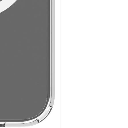
3m Fallschutz und MagSafe-Ko
Iceland Pro MagSafe wurde ent
Höhe zu schützen, und bietet
schlanken Design. Der integri
Laden und Kompatibilität mit
Glasklares Design:
Präsentieren Sie das Design Ih
Ihnen erlaubt, das ursprünglic
einen robusten Schutz zu geni