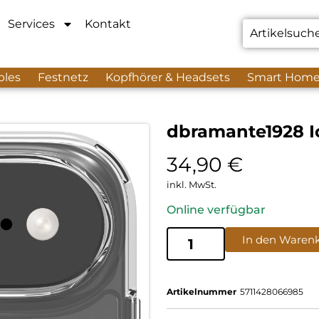
Services
Kontakt
bles
Festnetz
Kopfhörer & Headsets
Smart Hom
dbramante1928 Ic
34,90
€
inkl. MwSt.
Online verfügbar
In den Waren
Artikelnummer
5711428066985