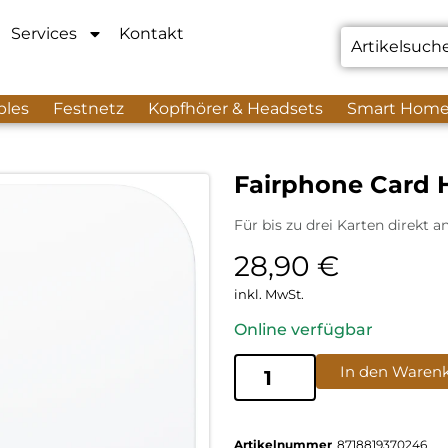
Services
Kontakt
bles
Festnetz
Kopfhörer & Headsets
Smart Hom
Fairphone Card 
Für bis zu drei Karten direkt 
28,90
€
inkl. MwSt.
Online verfügbar
In den Waren
Artikelnummer
8718819370246